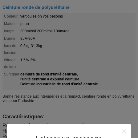
Ceinture ronde de polyuréthane
Couleur:
vert ou selon vos besoins
Matériel:
puan
longth:
300m/roll 200m/roll 100m/roll
Dureté:
85A-90A
taux de
0.3kg-31.3kg
tension:
étirage
1.5%-3%
du taux:
ceinture de rond d'unité centrale
Surligner:
,
l'unité centrale a expulsé ceinture
,
Ceinture industrielle de rond d'unité centrale
Bonne résistance aux intempéries et à l'impact, ceinture ronde en polyuréthane
vert pour l'industrie
Caractéristiques:
Résistance à l'abrasion exceptionnelle
Haute résistance à la traction et à la déchirure
Résistance aux huiles, aux carburants et à l'oxygène