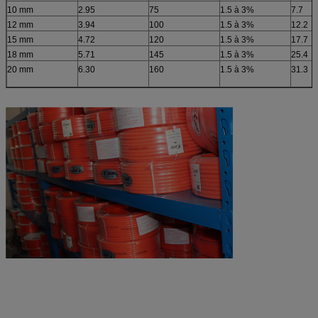
10 mm
2.95
75
1.5 à 3%
7.7
12 mm
3.94
100
1.5 à 3%
12.2
15 mm
4.72
120
1.5 à 3%
17.7
18 mm
5.71
145
1.5 à 3%
25.4
20 mm
6.30
160
1.5 à 3%
31.3