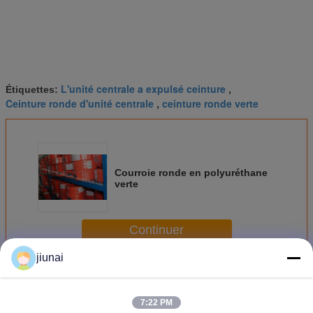
L'unité centrale a expulsé ceinture
Étiquettes:
,
Ceinture ronde d'unité centrale
ceinture ronde verte
,
Courroie ronde en polyuréthane
verte
Continuer
jiunai
Ceinture ronde de polyuréthane
Plus
7:22 PM