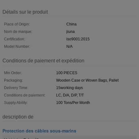
Détails sur le produit
Place of Origin:
China
Nom de marque:
jiuna
Certification:
iso9001:2015
Model Number:
N/A
Conditions de paiement et expédition
Min Order:
100 PIECES
Packaging:
Wooden Case or Woven Bags, Pallet
Delivery Time:
15working days
Conditions de paiement:
LC, D/A, D/P, T/T
Supply Ability:
100 Tons/Per Month
description de
Protection des câbles sous-marins