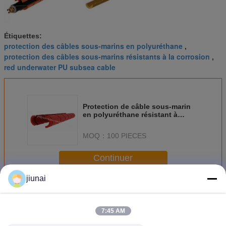
Étiquettes:
protection des câbles sous-marins en polyuréthane
,
protection des câbles sous-marins résistants à la corrosion
,
red underwater PU subsea cable
Protection de câble sous-marin
en polyuréthane résistant à
l'hydrolyse avec une capacité de
charge élevée
MOQ：
100 PIECES
Continuer
jiunai
Protection des câbles sous-marins
Plus
7:45 AM