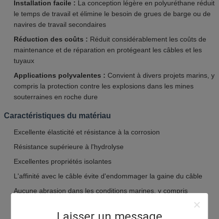
Installation facile :
La conception légère en polyuréthane réduit
le temps de travail et élimine le besoin de grues de barge ou de
navires de travail secondaires
Réduction des coûts :
Réduit considérablement les coûts de
maintenance et de réparation en protégeant les câbles et les
tuyaux
Applications polyvalentes :
Convient à divers projets marins, y
compris la protection contre les explosions dans les mines
souterraines en roche dure
Caractéristiques du matériau
Excellente élasticité et résistance à la corrosion
Résistance supérieure à l'hydrolyse
Excellentes propriétés isolantes
L'affinité avec le câble évite d'endommager la gaine du câble
Aucune abrasion dans les conditions marines, y compris
l'affaissement du sol et les collisions avec des rochers
Laisser un message
Durabilité dépassant 50 ans dans les environnements sous-