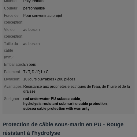
Matériel:
Polyuréthane
Couleur:
personnalisé
Force de
Pour convenir au projet
conception:
Vie de
au besoin
conception:
Taille du
au besoin
câble
(mm):
Emballage:
En bois
Paiement:
T / T, D / P, L / C
Livraison:
10 jours ouvrables / 200 pièces
Avantages:
Résistance aux propriétés électriques de l'eau, de l'huile et de la
graisse
red underwater PU subsea cable
Surligner:
,
hydrolysis resistant submarine cable protection
,
subsea cable protection with warranty
Protection de câble sous-marin en PU - Rouge
résistant à l'hydrolyse