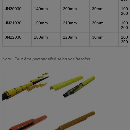
JN20030
140mm
200mm
30mm
1000
200
JN21030
150mm
210mm
30mm
1000
200
JN22030
160mm
220mm
30mm
1000
200
Note : Peut être personnalisé selon vos besoins.