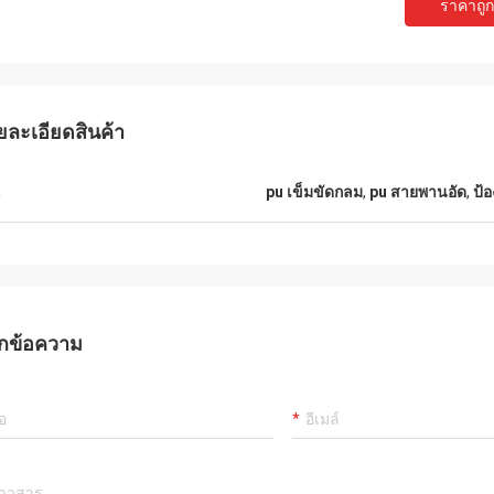
ราคาถูกท
ยละเอียดสินค้า
น
pu เข็มขัดกลม
,
pu สายพานอัด
,
ป้อ
Mr.Mike
Mr. jon
กข้อความ
 very impressed with the quality of
your products are very popular in my
lts you produced.
markets.