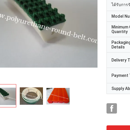
ได้รับการ
Model N
Minimum 
Quantity
Packagin
Details
Delivery 
Payment 
Supply Abi