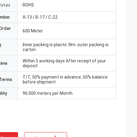
รับรอง
ROHS
umber
A-13 / B-17 / C-22
Order
600 Meter
g
Inner packing is plastic film .outer packing is
carton
Within 5 working days After receipt of your
Time
deposit
T/T, 50% payment in advance ,50% balance
Terms
before shipment
lity
96.000 meters per Month