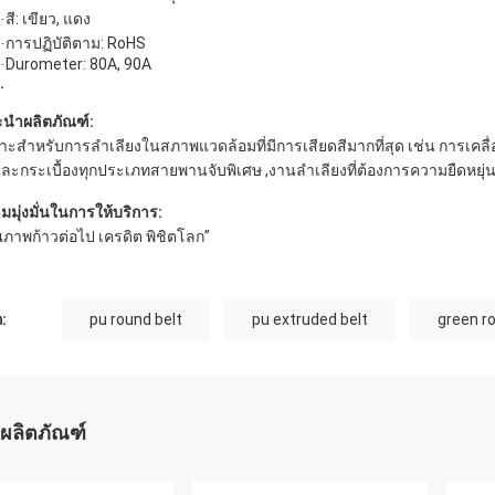
สี: เขียว, แดง
·
การปฏิบัติตาม: RoHS
·
Durometer: 80A, 90A
·
.
นำผลิตภัณฑ์:
าะสำหรับการลำเลียงในสภาพแวดล้อมที่มีการเสียดสีมากที่สุด เช่น การเคลื
และกระเบื้องทุกประเภท
สายพานจับพิเศษ ,งานลำเลียงที่ต้องการความยืดหยุ่
มมุ่งมั่นในการให้บริการ:
ณภาพก้าวต่อไป เครดิต พิชิตโลก”
:
pu round belt
pu extruded belt
green r
ผลิตภัณฑ์