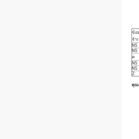
ข้อ
จำเ
NS
NS
ค
NS
NS
Z
คุณ