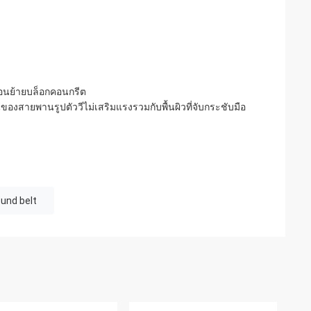
่อนย้ายบล็อกคอนกรีต
นของ
สายพานรูปตัววีไม่เสริมแรงรวมกับพื้นผิวที่จับกระชับมือ
ound belt