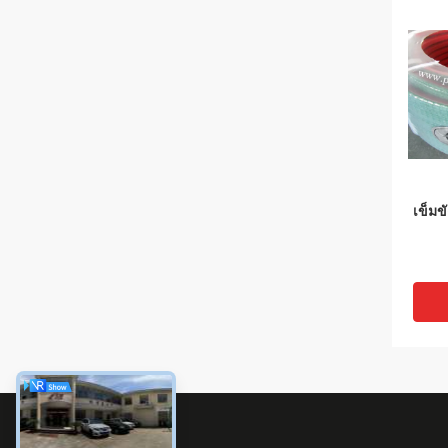
เข็มข