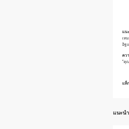
แนะ
เหม
อิฐ
ควา
“คุ
แท็ก
แนะนำ