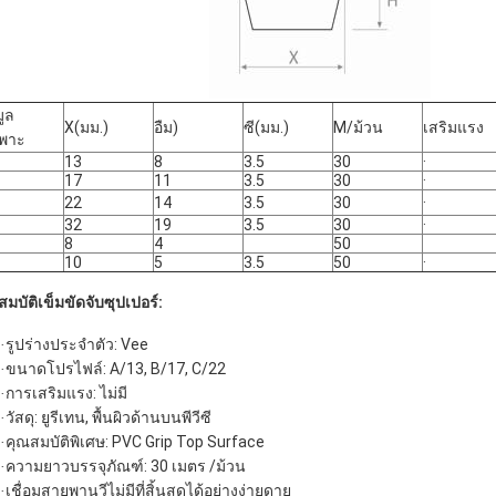
มูล
X(มม.)
อืม)
ซี(มม.)
M/ม้วน
เสริมแรง
พาะ
13
8
3.5
30
·
17
11
3.5
30
·
22
14
3.5
30
·
32
19
3.5
30
·
8
4
50
10
5
3.5
50
·
สมบัติเข็มขัดจับซุปเปอร์:
รูปร่างประจำตัว: Vee
·
ขนาดโปรไฟล์: A/13, B/17, C/22
·
การเสริมแรง: ไม่มี
·
วัสดุ: ยูรีเทน, พื้นผิวด้านบนพีวีซี
·
คุณสมบัติพิเศษ: PVC Grip Top Surface
·
ความยาวบรรจุภัณฑ์: 30 เมตร /ม้วน
·
เชื่อมสายพานวีไม่มีที่สิ้นสุดได้อย่างง่ายดาย
·