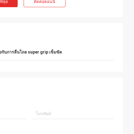
ี่สุด
ติดต่อตอนนี้
งกันการลื่นไถล super grip เข็มขัด
e
Mr. Alcioni possamai
Customer satisfaction products , good
service !