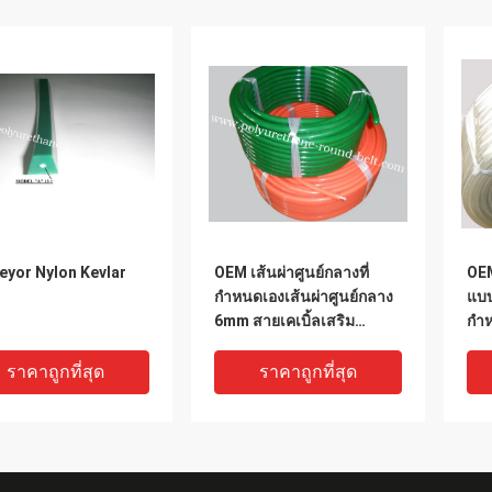
eyor Nylon Kevlar
OEM เส้นผ่าศูนย์กลางที่
OEM
กำหนดเองเส้นผ่าศูนย์กลาง
แบบ
6mm สายเคเบิ้ลเสริม
กำห
สายพานยูวีเทน, สายเคฟล่า
เทน
ร์
ราคาถูกที่สุด
ราคาถูกที่สุด