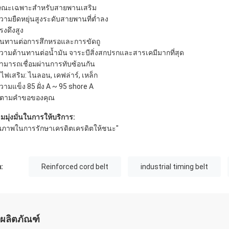
ษณะเฉพาะสำหรับสายพานเสริม
ความยืดหยุ่นสูงระดับสายพานที่ต่ำลง
รงดึงสูง
ทนทานต่อการสึกหรอและการขัดถู
ความต้านทานต่อน้ำมัน
จาระบีสิ่งสกปรกและสารเคมีมากที่สุด
สามารถเชื่อมผ่านการทับซ้อนกัน
ไฟเสริม: ไนลอน, เคฟล่าร์, เหล็ก
ความแข็ง 85 ฝั่ง A ~ 95 shore A
สีตามคำขอของคุณ
มมุ่งมั่นในการให้บริการ:
ณภาพในการรักษาเครดิตเครดิตให้ชนะ"
:
Reinforced cord belt
industrial timing belt
ผลิตภัณฑ์