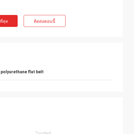
ี่สุด
ติดต่อตอนนี้
,
polyurethane flat belt
e
Mr. Alcioni possamai
Customer satisfaction products , good
service !