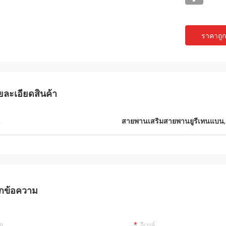
ราคาถูกท
ยละเอียดสินค้า
น
สายพานเสริมสายพานยูรีเทนแบน
Mr.Mike
Mr. jon
 very impressed with the quality of
your products are very popular in my
lts you produced.
markets.
กข้อความ