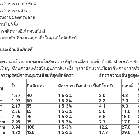
อุตสาหกรรมการพิมพ์
อุตสาหกรรมสิ่งทอ
โรงงานผลิตกระดาษ
านโบว์ลิ่ง
การผลิตทางอิเล็กทรอนิกส์
 ระบบลำเลียงของลูกกลิ้งในศูนย์โลจิสติกส์
แนะนำผลิตภัณฑ์:
ิมความแข็งแรงของเส้นใยสังเคราะห์ยูรีเทนมีความแข็งคือ 85 shore A ~ 9
นใหญ่ใช้กับสายส่งช่วยปีนอุปกรณ์และอื่น ๆ เรามีคนงานมืออาชีพสามารถช
ยการφ
รัศมีการหมุนวนน้อยที่สุด
ยืดอัตรา
อัตราความเค้นสูงสุด
ใน
มิลลิเมตร
อัตราการยืดกล้ามเนื้อ
กิโลกรัม
ปอนด์
m)
m
1.57
40
1.5-3%
2.0
4.3
m
1.97
50
1.5-3%
3.2
7.0
m
2.17
55
1.5-3%
4.1
9.0
m
2.56
65
1.5-3%
5.0
11.0
m
2.95
75
1.5-3%
6.8
15.0
mm
2.95
75
1.5-3%
7.7
17.0
mm
3.94
100
1.5-3%
12.2
27.0
mm
4.72
120
1.5-3%
17.7
39.0