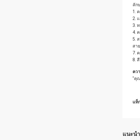
ลัก
1. 
2. แ
3. 
4. 
5. 
สาย
7. 
8. 
ควา
"คุ
แท็ก
แนะนำ