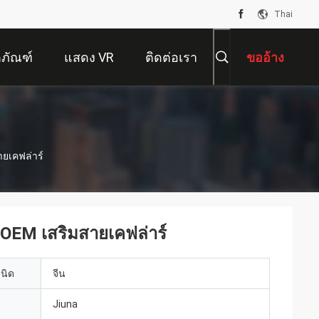
Thai
ตภัณฑ์
แสดง VR
ติดต่อเรา
ขออ้าง
ยเคฟล่าร์
 OEM เสริมสายเคฟล่าร์
เนิด
จีน
Jiuna