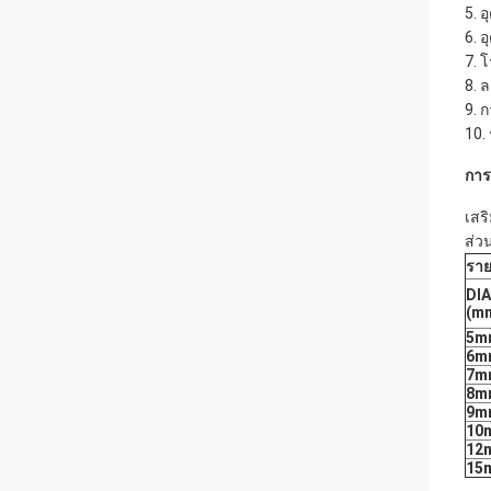
5. 
6. 
7. 
8. ล
9. 
10.
การ
เสร
ส่ว
รา
DIA
(m
5m
6m
7m
8m
9m
10
12
15