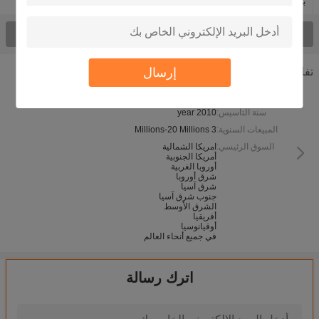
بك الحزام الناقل
يوريثان حزام لحام
شاهدت كلّ منتوج >
إرسال
تفاصيل الشركة
نوع الأعمال:
سنة التأسيس:
2010 year
المبيعات السنوية:
3 Millions-20 Millions
السوق الرئيسي:
امريكا الشمالية
أمريكا الجنوبية
أوروبا الغربية
شرق أوروبا
شرق آسيا
جنوب شرق آسيا
الشرق الأوسط
أفريقيا
أوقيانوسيا
في جميع أنحاء العالم
اترك رسالة
 Rod Hardness 60 shore A ~98 shore A Polyurethane Rubber Sheet