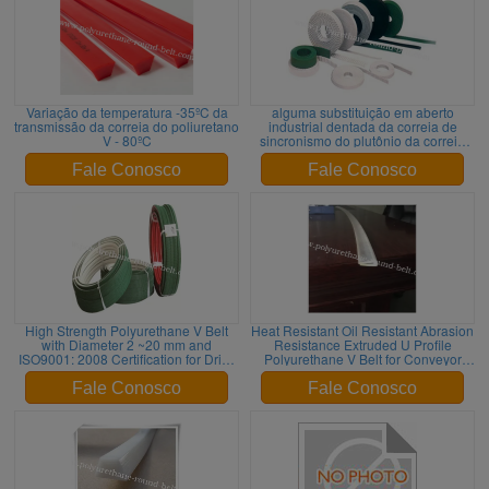
Variação da temperatura -35ºC da
alguma substituição em aberto
transmissão da correia do poliuretano
industrial dentada da correia de
V - 80ºC
sincronismo do plutônio da correia
cronometrando de correia de
sincronismo do plutônio da cor para a
Fale Conosco
Fale Conosco
passagem do transporte ROHS
High Strength Polyurethane V Belt
Heat Resistant Oil Resistant Abrasion
with Diameter 2 ~20 mm and
Resistance Extruded U Profile
ISO9001: 2008 Certification for Drive
Polyurethane V Belt for Conveyor
Transmission
Systems
Fale Conosco
Fale Conosco