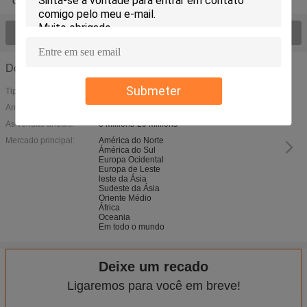
Correia transportadora do PVC
Soldador da correia do uretano
Veja todo o > dos produtos;
Detalhes da Empresa
Submeter
Tipo de Negócio:
Ano de Fundação:
2010 year
As vendas anuais:
3 Millions-20 Millions
Mercado principal:
América do Norte
Ámérica do Sul
Europa Ocidental
Europa de Leste
leste da Ásia
Sudeste da Ásia
Oriente Médio
África
Oceania
Em todo o mundo
Deixe um recado
Ligaremos para você em breve!