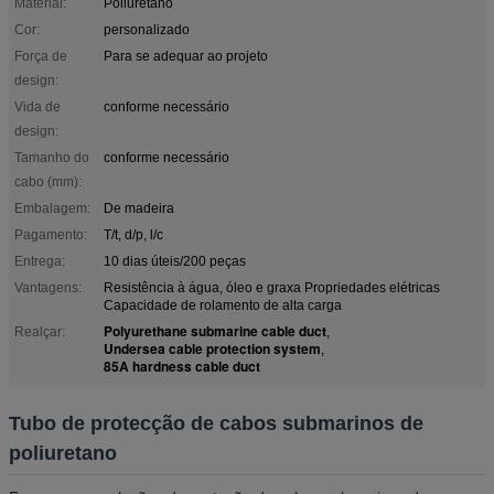
Material:
Poliuretano
Cor:
personalizado
Força de
Para se adequar ao projeto
design:
Vida de
conforme necessário
design:
Tamanho do
conforme necessário
cabo (mm):
Embalagem:
De madeira
Pagamento:
T/t, d/p, l/c
Entrega:
10 dias úteis/200 peças
Vantagens:
Resistência à água, óleo e graxa Propriedades elétricas
Capacidade de rolamento de alta carga
Polyurethane submarine cable duct
Realçar:
,
Undersea cable protection system
,
85A hardness cable duct
Tubo de protecção de cabos submarinos de
poliuretano