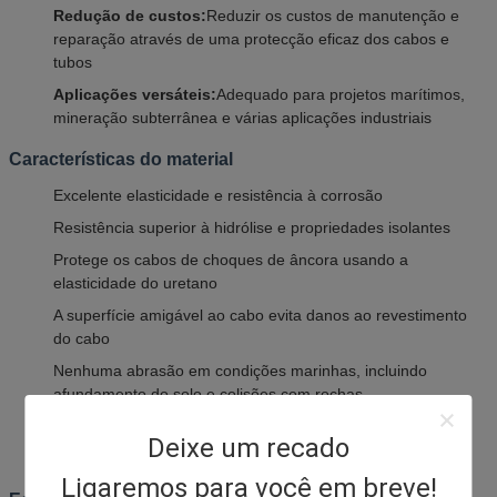
Redução de custos:
Reduzir os custos de manutenção e
reparação através de uma protecção eficaz dos cabos e
tubos
Aplicações versáteis:
Adequado para projetos marítimos,
mineração subterrânea e várias aplicações industriais
Características do material
Excelente elasticidade e resistência à corrosão
Resistência superior à hidrólise e propriedades isolantes
Protege os cabos de choques de âncora usando a
elasticidade do uretano
A superfície amigável ao cabo evita danos ao revestimento
do cabo
Nenhuma abrasão em condições marinhas, incluindo
afundamento do solo e colisões com rochas
Durabilidade superior a 50 anos em ambientes submarinos
Deixe um recado
Excelentes propriedades de superfície e volume dielétrico
Ligaremos para você em breve!