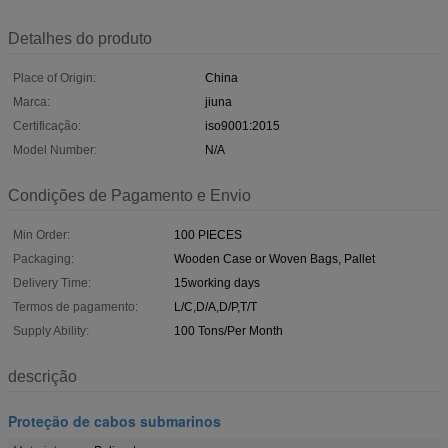
Detalhes do produto
Place of Origin:
China
Marca:
jiuna
Certificação:
iso9001:2015
Model Number:
N/A
Condições de Pagamento e Envio
Min Order:
100 PIECES
Packaging:
Wooden Case or Woven Bags, Pallet
Delivery Time:
15working days
Termos de pagamento:
L/C,D/A,D/P,T/T
Supply Ability:
100 Tons/Per Month
descrição
Proteção de cabos submarinos