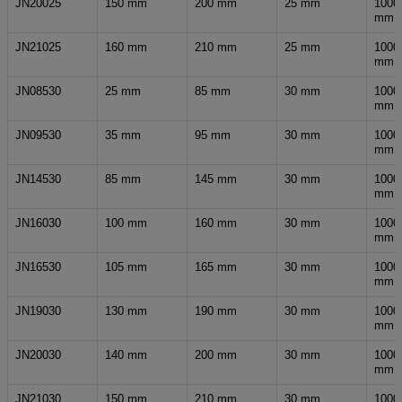
JN20025
150 mm
200 mm
25 mm
1000
mm
JN21025
160 mm
210 mm
25 mm
1000
mm
JN08530
25 mm
85 mm
30 mm
1000
mm
JN09530
35 mm
95 mm
30 mm
1000
mm
JN14530
85 mm
145 mm
30 mm
1000
mm
JN16030
100 mm
160 mm
30 mm
1000
mm
JN16530
105 mm
165 mm
30 mm
1000
mm
JN19030
130 mm
190 mm
30 mm
1000
mm
JN20030
140 mm
200 mm
30 mm
1000
mm
JN21030
150 mm
210 mm
30 mm
1000