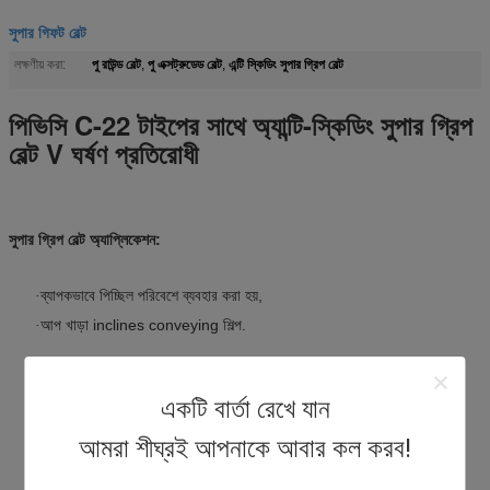
সুপার গিফট বেল্ট
পু রাউন্ড বেল্ট
পু এক্সট্রুডেড বেল্ট
এন্টি স্কিডিং সুপার গ্রিপ বেল্ট
লক্ষণীয় করা:
,
,
পিভিসি C-22 টাইপের সাথে অ্যান্টি-স্কিডিং সুপার গ্রিপ
বেল্ট V ঘর্ষণ প্রতিরোধী
সুপার গ্রিপ বেল্ট অ্যাপ্লিকেশন:
ব্যাপকভাবে পিচ্ছিল পরিবেশে ব্যবহার করা হয়,
·
আপ খাড়া inclines conveying শিল্প.
·
একটি বার্তা রেখে যান
আমরা শীঘ্রই আপনাকে আবার কল করব!