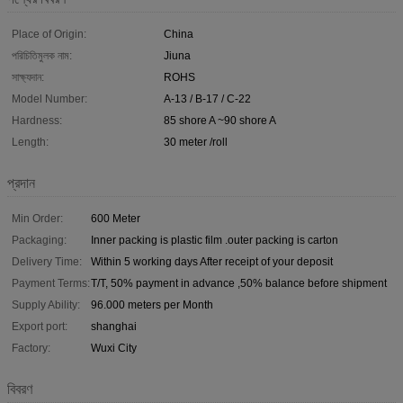
Place of Origin:
China
পরিচিতিমুলক নাম:
Jiuna
সাক্ষ্যদান:
ROHS
Model Number:
A-13 / B-17 / C-22
Hardness:
85 shore A ~90 shore A
Length:
30 meter /roll
প্রদান
Min Order:
600 Meter
Packaging:
Inner packing is plastic film .outer packing is carton
Delivery Time:
Within 5 working days After receipt of your deposit
Payment Terms:
T/T, 50% payment in advance ,50% balance before shipment
Supply Ability:
96.000 meters per Month
Export port:
shanghai
Factory:
Wuxi City
বিবরণ