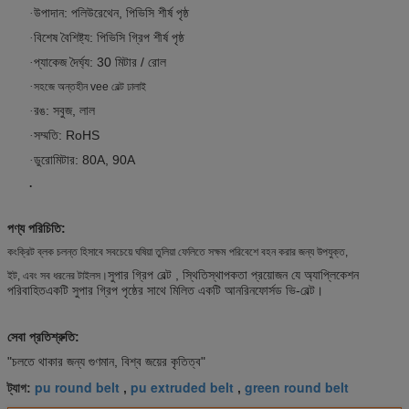
উপাদান: পলিউরেথেন, পিভিসি শীর্ষ পৃষ্ঠ
·
বিশেষ বৈশিষ্ট্য: পিভিসি গ্রিপ শীর্ষ পৃষ্ঠ
·
প্যাকেজ দৈর্ঘ্য: 30 মিটার / রোল
·
·
সহজে অন্তহীন vee বেল্ট ঢালাই
রঙ: সবুজ, লাল
·
সম্মতি: RoHS
·
ডুরোমিটার: 80A, 90A
·
.
পণ্য পরিচিতি:
কংক্রিট ব্লক চলন্ত হিসাবে সবচেয়ে ঘষিয়া তুলিয়া ফেলিতে সক্ষম পরিবেশে বহন করার জন্য উপযুক্ত,
সুপার গ্রিপ বেল্ট , স্থিতিস্থাপকতা প্রয়োজন যে অ্যাপ্লিকেশন
ইট, এবং সব ধরনের টাইলস।
পরিবাহিত
একটি সুপার গ্রিপ পৃষ্ঠের সাথে মিলিত একটি আনরিনফোর্সড ভি-বেল্ট।
সেবা প্রতিশ্রুতি:
"চলতে থাকার জন্য গুণমান, বিশ্ব জয়ের কৃতিত্ব"
pu round belt
pu extruded belt
green round belt
ট্যাগ:
,
,