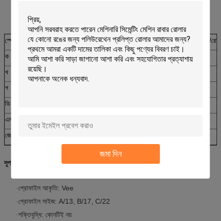
স্পেসিফিকেশন
X(মিমি)
H(মিমি)
Z(মিমি)
এম/রো
ক
13
8
3.5
30
খ
17
11
3.5
30
গ
22
14
3.5
30
ডি
32
19
3.5
30
এম
8
4
50
জেড
10
5
3.5
50
জমা দিন
সুপার গ্রিপ বেল্ট বৈশিষ্ট্য:
প্রোফাইল আকৃতি: Vee
·
প্রোফাইল সাইজ: A/13, B/17, C/22
·
শক্তিবৃদ্ধি: কোনটিই নয়
·