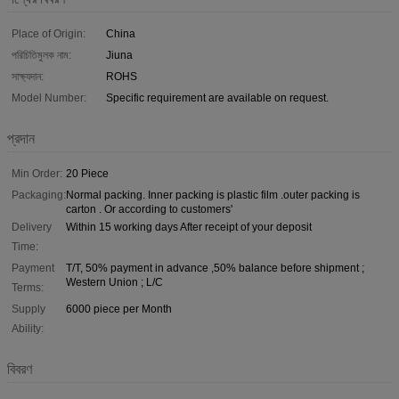
Place of Origin:
China
পরিচিতিমুলক নাম:
Jiuna
সাক্ষ্যদান:
ROHS
Model Number:
Specific requirement are available on request.
প্রদান
Min Order:
20 Piece
Packaging:
Normal packing. Inner packing is plastic film .outer packing is
carton . Or according to customers'
Delivery
Within 15 working days After receipt of your deposit
Time:
Payment
T/T, 50% payment in advance ,50% balance before shipment ;
Western Union ; L/C
Terms:
Supply
6000 piece per Month
Ability:
বিবরণ