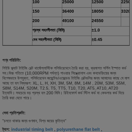
100
25000
12500
2250
150
36400
18050
3320
200
49100
24550
প্রস্থ সহনশীলতা (মিমি)
±1.0
বেধ সহনশীলতা (মিমি)
±0.45
পণ্য পরিচিতি
:
পিইউ ফ্ল্যাট টাইমিং বেল্ট থার্মোপ্লাস্টিক পলিউরেথেনে তৈরি করা হয়, ক্রমাগত সর্পিল ইস্পাত কর্ড
সহ।উচ্চ গতিতে (10,000RPM পর্যন্ত) পাওয়ার সিঙ্ক্রোনাস এবং কনভেয়িংয়ের জন্য
বিশেষভাবে উপযুক্ত, পলিউরেথেন জয়েন্টেড/ওয়েল্ডেড টাইমিং বেল্টগুলির জন্য আমাদের কাছে যে মাপ
আছে তা হল নিম্নরূপ: XL, L, H, XH, 3M, 5M, 8M, 14M , 20M, S3M, S5M,
S8M, S14M, S20M, T2.5, T5, TT5, T10, T20, AT5, AT10, AT20
ইত্যাদি। সবচেয়ে বড় প্রস্থ হল 200 মিমি। রিইনফোর্স কর্ড স্টিল কর্ড বা কেভলার কর্ড দিয়ে
তৈরি করা যেতে পারে।
সেবা প্রতিশ্রুতি:
"চলতে থাকার জন্য গুণমান, বিশ্ব জয়ের কৃতিত্ব"
industrial timing belt
polyurethane flat belt
ট্যাগ:
,
,