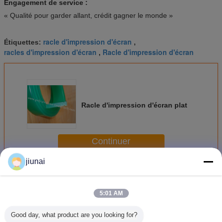
Engagement de service :
« Qualité pour garder allant, crédit gagner le monde »
racle d'impression d'écran
Étiquettes:
,
racles d'impression d'écran
Racle d'impression d'écran
,
Racle d'impression d'écran plat
Continuer
jiunai
Racle d'impression d'écran
Plus
5:01 AM
Good day, what product are you looking for?