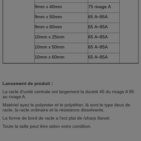
9mm x 40mm
75 rivage A
9mm x 50mm
65 A~85A
9mm x 60mm
65 A~85A
10mm x 25mm
65 A~85A
10mm x 50mm
65 A~85A
10mm x 60mm
65 A~85A
Lancement de produit :
La racle d'unité centrale ont largement la dureté 45 du rivage A 95
au rivage A.
Matériel ayez le polyester et le polyéther, là sont le type deux de
racle, la racle ordinaire et la résistance dissolvante,
La forme de bord de racle a l'ect plat de /sharp /bevel.
Toute la taille peut être selon votre condition.