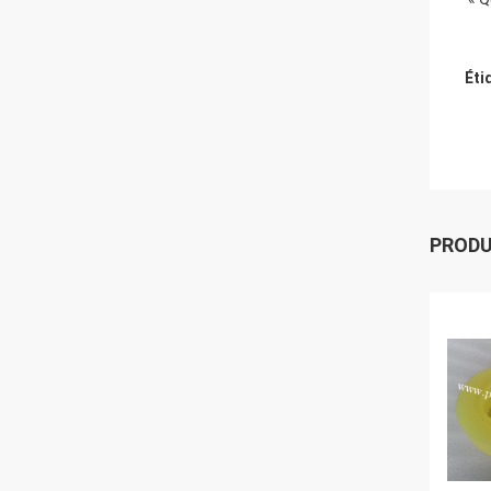
Éti
PROD