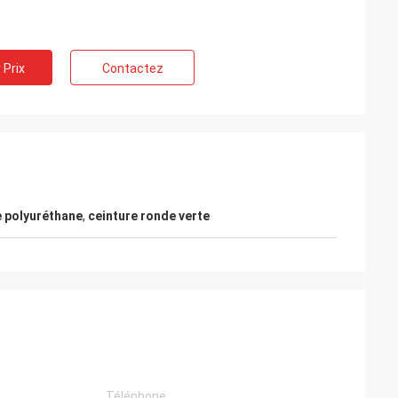
 Prix
Contactez
e polyuréthane
,
ceinture ronde verte
e
Possamai de M. Alcioni
populaires sur mes
Produits de satisfaction du client, bon
service !