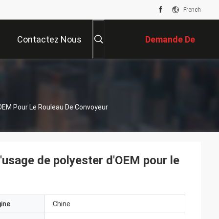
French
Contactez Nous
Demande De
Soumission
'OEM Pour Le Rouleau De Convoyeur
d'usage de polyester d'OEM pour le
gine
Chine