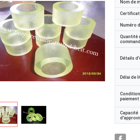
Nom de 
Certificat
Numéro d
Quantité 
command
Détails d
Délai de l
Condition
paiement
Capacité
d'approv