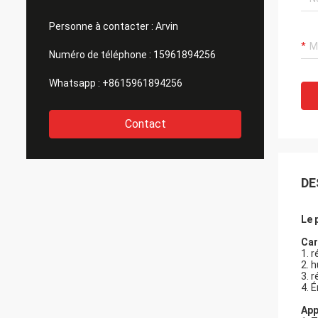
Personne à contacter :
Arvin
Numéro de téléphone :
15961894256
Whatsapp :
+8615961894256
Contact
DE
Le 
Car
1.
r
2.
h
3.
r
4.
É
App