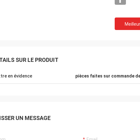
Meilleur
TAILS SUR LE PRODUIT
tre en évidence
pièces faites sur commande d
Mr.Mike
M. jon
ommes très impressionnés de la
vos produits sont très 
é des ceintures que vous avez
marchés.
ISSER UN MESSAGE
tes.