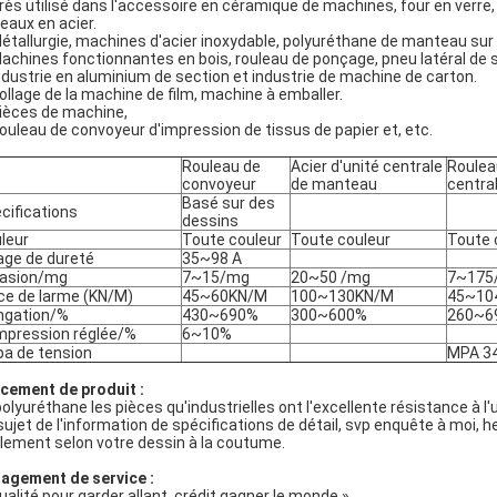
rès utilisé dans l'accessoire en céramique de machines, four en verre
leaux en acier.
étallurgie, machines d'acier inoxydable, polyuréthane de manteau sur l
achines fonctionnantes en bois, rouleau de ponçage, pneu latéral de s
ndustrie en aluminium de section et industrie de machine de carton.
ollage de la machine de film, machine à emballer.
ièces de machine,
ouleau de convoyeur d'impression de tissus de papier et, etc.
Rouleau de
Acier d'unité centrale
Roulea
convoyeur
de manteau
centra
Basé sur des
cifications
dessins
leur
Toute couleur
Toute couleur
Toute 
age de dureté
35~98 A
asion/mg
7~15/mg
20~50 /mg
7~175
ce de larme (KN/M)
45~60KN/M
100~130KN/M
45~10
ngation/%
430~690%
300~600%
260~6
pression réglée/%
6~10%
a de tension
MPA 3
cement de produit :
polyuréthane les pièces qu'industrielles ont l'excellente résistance à l'
sujet de l'information de spécifications de détail, svp enquête à moi, 
lement selon votre dessin à la coutume.
agement de service :
ualité pour garder allant, crédit gagner le monde »