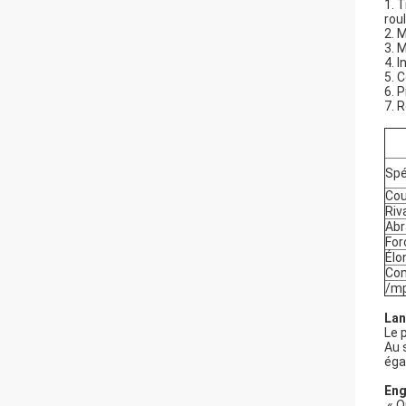
1.
T
rou
2.
M
3.
M
4.
I
5.
C
6.
P
7.
R
Spé
Cou
Riv
Abr
For
Élo
Com
/mp
Lan
Le 
Au 
éga
Eng
« Q