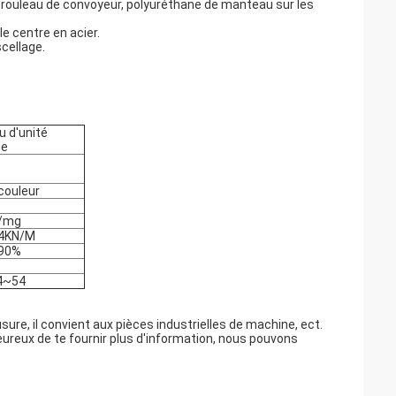
, rouleau de convoyeur, polyuréthane de manteau sur les
e centre en acier.
cellage.
u d'unité
le
couleur
/mg
4KN/M
90%
4~54
usure, il convient aux pièces industrielles de machine, ect.
heureux de te fournir plus d'information, nous pouvons