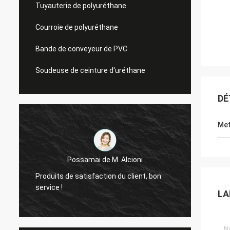
Tuyauterie de polyuréthane
Courroie de polyuréthane
Bande de conveyeur de PVC
Soudeuse de ceinture d'uréthane
DÉ
Met
Possamai de M. Alcioni
nous s
s
Produits de satisfaction du client, bon
qualit
service !
LA
produi