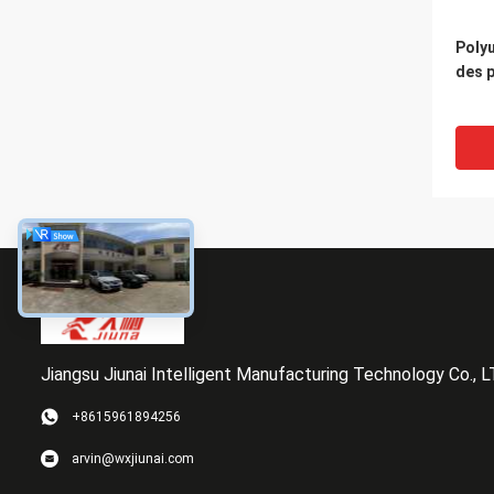
Poly
des 
Jiangsu Jiunai Intelligent Manufacturing Technology Co., 
+8615961894256
Le p
arvin@wxjiunai.com
indus