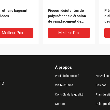
uréthane baguant
Pièces résistantes de
Piè
pièces
polyuréthane d'érosion
d'a
de remplacement de
de 
bague de polyuréthane
ind
d'injection
cen
Meilleur Prix
Meilleur Prix
pol
À propos
Profil de la société
Nouvelles
LTD
Visite d'usine
Des cas
Contrôle de la qualité
Plan du si
olyuréthane
Le polyuréthane
Bag
Contact
triel de résistance
résistant vieillissant
re