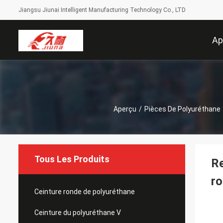
Jiangsu Jiunai Intelligent Manufacturing Technology Co., LTD
Ap
Aperçu
/
Pièces De Polyuréthane
Tous Les Produits
Re
ro
Ceinture ronde de polyuréthane
Ceinture du polyuréthane V