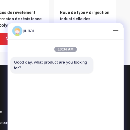
ces de revêtement
Roue de type v d'injection
brasion de résistance
industrielle des
polyuréthane
composants de machine
jiunai
ustriel d'unité
que n'importe quel
trale, pièces de
polyuréthane de couleur
Meilleur Prix
Meilleur Prix
yuréthane
partie
10:34 AM
Good day, what product are you looking 
for?
Produits
Ceinture ronde de polyuréthane
Ceinture du polyuréthane V
te
Ceinture superbe de poignée
ues noires
Le polyuréthane
Politique de confidentialité
Toutes les catégories
mplacement,
industriel élastique