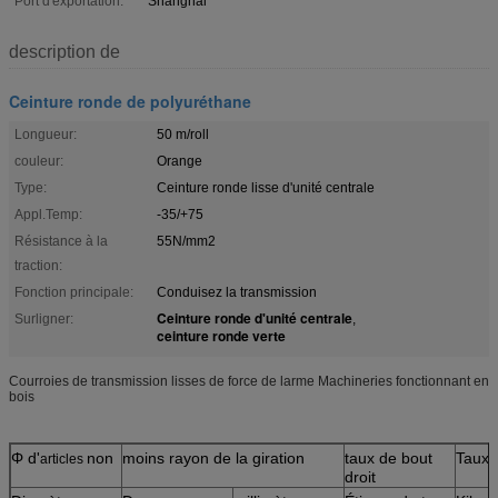
Port d'exportation:
Shanghai
description de
Ceinture ronde de polyuréthane
Longueur:
50 m/roll
couleur:
Orange
Type:
Ceinture ronde lisse d'unité centrale
Appl.Temp:
-35/+75
Résistance à la
55N/mm2
traction:
Fonction principale:
Conduisez la transmission
Ceinture ronde d'unité centrale
Surligner:
,
ceinture ronde verte
Courroies de transmission lisses de force de larme Machineries fonctionnant en
bois
Φ d'
non
moins rayon de la giration
taux de bout
Taux 
articles
droit