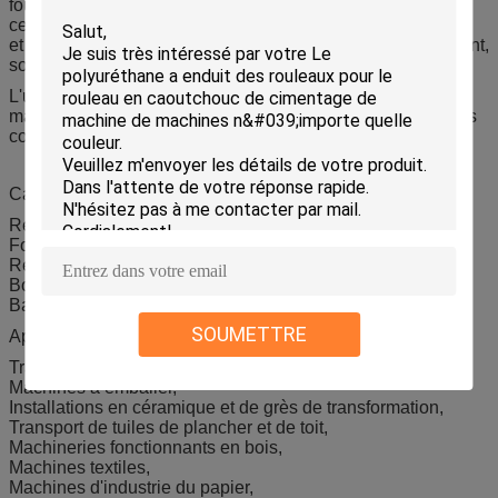
fournissez les outils et les accessoires se reliants pour des
ceintures de polyuréthane, incluez la bride, le fer électrique
et le couteau, reliant des méthodes est des hotpress soudant,
soudure de chevauchement.
L'unité centrale très élastique et flexible 85 A ~90 A de
matériel est particulièrement appropriée à l'avance dans les
convoyeurs et des axes verticaux.
Caractéristiques :
Résistance d'abrasion exceptionnelle
Force à haute résistance et de larme
Résistance aux pétroles, aux carburants, et à l'oxygène
Bon weatherability et résistance à haute impression
Bas ensemble de compression
SOUMETTRE
Application :
Transport de journal,
Machines à emballer,
Installations en céramique et de grès de transformation,
Transport de tuiles de plancher et de toit,
Machineries fonctionnants en bois,
Machines textiles,
Machines d'industrie du papier,