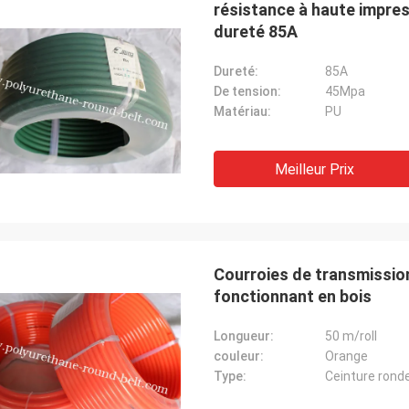
résistance à haute impres
dureté 85A
Dureté:
85A
De tension:
45Mpa
Matériau:
PU
Meilleur Prix
Courroies de transmission
Mr.Mike
M. jon
fonctionnant en bois
ommes très impressionnés de la
vos produits sont très 
é des ceintures que vous avez
marchés.
Longueur:
50 m/roll
tes.
couleur:
Orange
Type:
Ceinture ronde