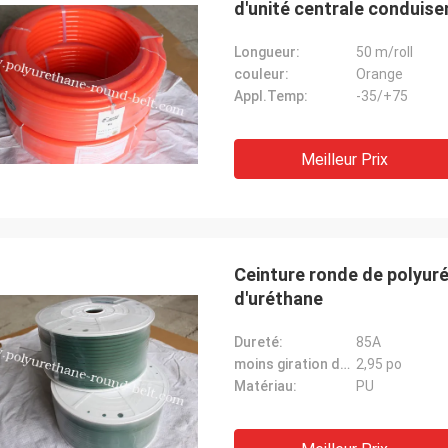
d'unité centrale conduise
Longueur:
50 m/roll
couleur:
Orange
Appl.Temp:
-35/+75
Meilleur Prix
Ceinture ronde de polyuré
d'uréthane
Dureté:
85A
moins giration de rayon:
2,95 po
Matériau:
PU