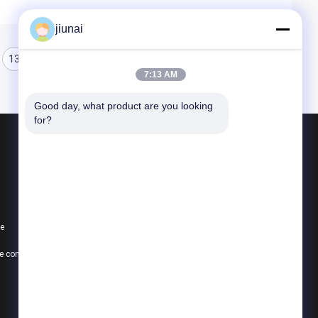
jiunai
13
14
15
7:13 AM
Good day, what product are you looking 
for?
Produits
Ceinture ronde de polyuréthane
Ceinture du polyuréthane V
te
Ceinture superbe de poignée
Politique de confidentialité
Toutes les catégories