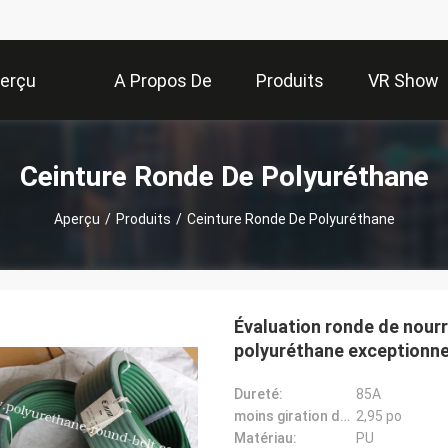
erçu
A Propos De
Produits
VR Show
Nous
Ceinture Ronde De Polyuréthane
Aperçu
/
Produits
/
Ceinture Ronde De Polyuréthane
Évaluation ronde de nourr
polyuréthane exceptionne
Dureté:
85A
moins giration de rayon:
2,95 po
Matériau:
PU