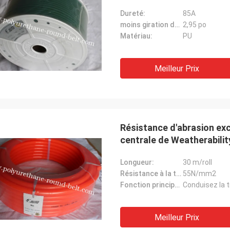
Dureté:
85A
moins giration de rayon:
2,95 po
Matériau:
PU
Meilleur Prix
Résistance d'abrasion exc
centrale de Weatherabilit
Longueur:
30 m/roll
Résistance à la traction:
55N/mm2
Fonction principale:
Conduisez la 
Meilleur Prix