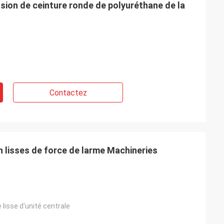
sion de ceinture ronde de polyuréthane de la
Contactez
 lisses de force de larme Machineries
e
Possamai de M. Alcioni
populaires sur mes
Produits de satisfaction du client, bon
service !
 lisse d'unité centrale