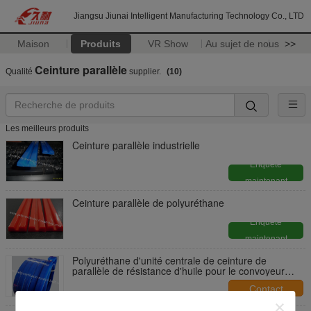
Jiangsu Jiunai Intelligent Manufacturing Technology Co., LTD
Maison
Produits
VR Show
Au sujet de nous
>>
Ceinture parallèle
Qualité
supplier.
(10)
Les meilleurs produits
Ceinture parallèle industrielle
Enquête
maintenant
Ceinture parallèle de polyuréthane
Enquête
maintenant
Polyuréthane d'unité centrale de ceinture de
parallèle de résistance d'huile pour le convoyeur
industriel
Contact