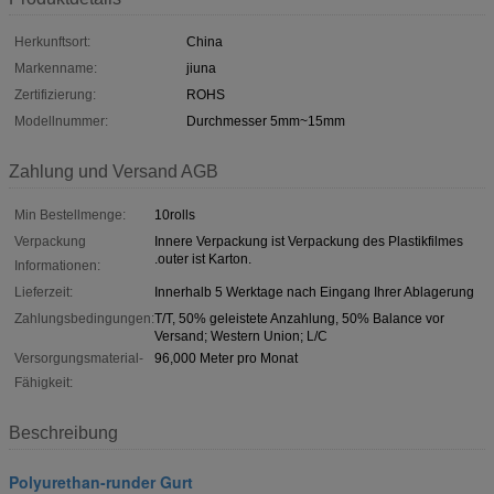
Herkunftsort:
China
Markenname:
jiuna
Zertifizierung:
ROHS
Modellnummer:
Durchmesser 5mm~15mm
Zahlung und Versand AGB
Min Bestellmenge:
10rolls
Verpackung
Innere Verpackung ist Verpackung des Plastikfilmes
.outer ist Karton.
Informationen:
Lieferzeit:
Innerhalb 5 Werktage nach Eingang Ihrer Ablagerung
Zahlungsbedingungen:
T/T, 50% geleistete Anzahlung, 50% Balance vor
Versand; Western Union; L/C
Versorgungsmaterial-
96,000 Meter pro Monat
Fähigkeit:
Beschreibung
Polyurethan-runder Gurt