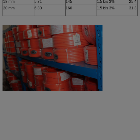
18 mm
5.71
145
1.5 bis 3%
25.4
20 mm
6.30
160
1.5 bis 3%
31.3