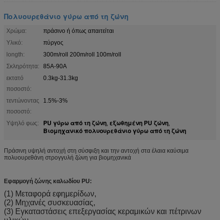
Πολυουρεθάνιο γύρω από τη ζώνη
Χρώμα:
πράσινο ή όπως απαιτείται
Υλικό:
πύργος
longth:
300m/roll 200m/roll 100m/roll
Σκληρότητα:
85A-90A
εκτατό
0.3kg-31.3kg
ποσοστό:
τεντώνοντας
1.5%-3%
ποσοστό:
PU γύρω από τη ζώνη
εξωθημένη PU ζώνη
Υψηλό φως:
,
,
Βιομηχανικό πολυουρεθάνιο γύρω από τη ζώνη
Πράσινη υψηλή αντοχή στη σύσφιξη και την αντοχή στα έλαια καύσιμα
πολυουρεθάνη στρογγυλή ζώνη για βιομηχανικά
Εφαρμογή ζώνης καλωδίου PU:
(1) Μεταφορά εφημερίδων,
(2) Μηχανές συσκευασίας,
(3) Εγκαταστάσεις επεξεργασίας κεραμικών και πέτρινων