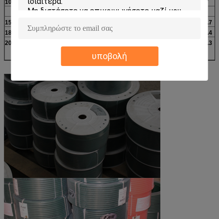
10
2.95
75
1.5-3%
7.7
15
4.72
120 χιλιοστά
1.5-3%
17.7
18
5.71
145 χιλιοστά
1.5-3%
25.4
20
6.30
160 χιλιοστά
1.5-3%
31.3
υποβολή