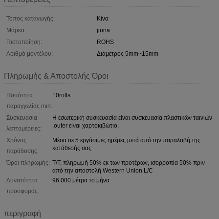
Τόπος καταγωγής:
Κίνα
Μάρκα:
jiuna
Πιστοποίηση:
ROHS
Αριθμό μοντέλου:
Διάμετρος 5mm~15mm
Πληρωμής & Αποστολής Όροι
Ποσότητα
10rolls
παραγγελίας min:
Συσκευασία
Η εσωτερική συσκευασία είναι συσκευασία πλαστικών ταινιών
.outer είναι χαρτοκιβώτιο.
λεπτομέρειες:
Χρόνος
Μέσα σε 5 εργάσιμες ημέρες μετά από την παραλαβή της
κατάθεσής σας
παράδοσης:
Όροι πληρωμής:
T/T, πληρωμή 50% εκ των προτέρων, ισορροπία 50% πριν
από την αποστολή Western Union L/C
Δυνατότητα
96.000 μέτρα το μήνα
προσφοράς:
περιγραφή