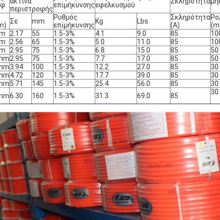
ακτίνα
Σκληρότητα
μή
 φ
επιμήκυνσης
εφελκυσμού
περιστροφής
Ρυθμός
Σκληρότητα
Ρο
Σε
mm
Kg
Lbs
m)
επιμήκυνσης
(A)
(m
m
2.17
55
1.5-3%
4.1
9.0
85
10
m
2.56
65
1.5-3%
5.0
11.0
85
10
m
2.95
75
1.5-3%
6.8
15.0
85
50
mm
2.95
75
1.5-3%
7.7
17.0
85
50
mm
3.94
100
1.5-3%
12.2
27.0
85
30
mm
4.72
120
1.5-3%
17.7
39.0
85
30
mm
5.71
145
1.5-3%
25.4
56.0
85
30
30
mm
6.30
160
1.5-3%
31.3
69.0
85