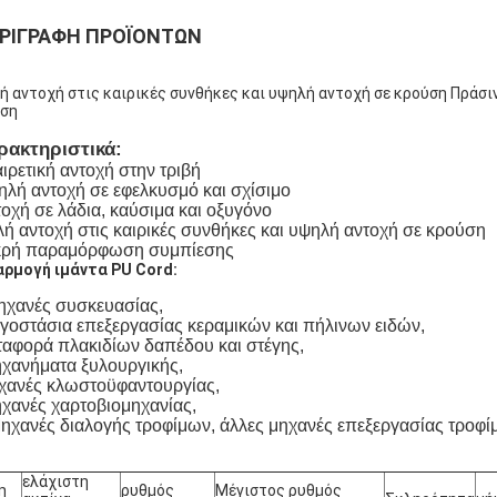
ΡΙΓΡΑΦΉ ΠΡΟΪΌΝΤΩΝ
ή αντοχή στις καιρικές συνθήκες και υψηλή αντοχή σε κρούση Πράσ
ση
ρακτηριστικά:
ιρετική αντοχή στην τριβή
λή αντοχή σε εφελκυσμό και σχίσιμο
οχή σε λάδια, καύσιμα και οξυγόνο
ή αντοχή στις καιρικές συνθήκες και υψηλή αντοχή σε κρούση
κρή παραμόρφωση συμπίεσης
ρμογή ιμάντα PU Cord:
χανές συσκευασίας,
οστάσια επεξεργασίας κεραμικών και πήλινων ειδών,
αφορά πλακιδίων δαπέδου και στέγης,
χανήματα ξυλουργικής,
χανές κλωστοϋφαντουργίας,
χανές χαρτοβιομηχανίας,
ανές διαλογής τροφίμων, άλλες μηχανές επεξεργασίας τροφί
ελάχιστη
η
ρυθμός
Μέγιστος ρυθμός