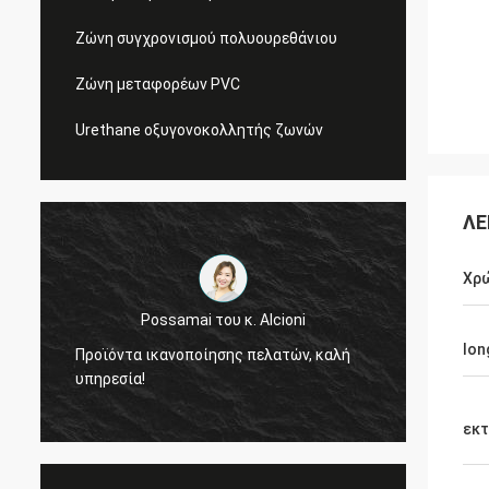
Ζώνη συγχρονισμού πολυουρεθάνιου
Ζώνη μεταφορέων PVC
Urethane οξυγονοκολλητής ζωνών
ΛΕ
Χρ
Possamai του κ. Alcioni
lon
Προϊόντα ικανοποίησης πελατών, καλή
είμαστε πολύ εν
υπηρεσία!
ποιότητα των ζω
εκ