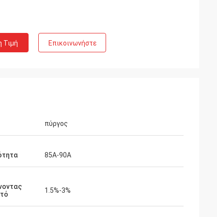
η Τιμή
Επικοινωνήστε
πύργος
Possamai του κ. Alcioni
ότητα
85A-90A
ιλή
Προϊόντα ικανοποίησης πελατών, καλή
υπηρεσία!
νοντας
1.5%-3%
τό