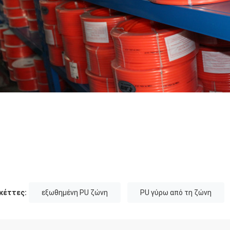
κέττες:
εξωθημένη PU ζώνη
PU γύρω από τη ζώνη