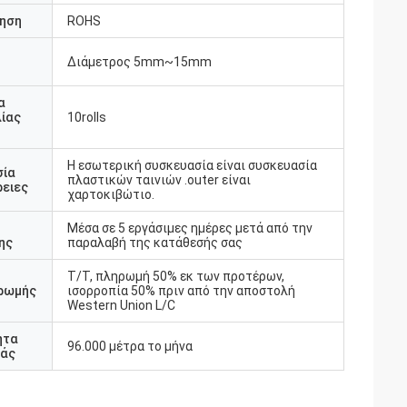
ηση
ROHS
Διάμετρος 5mm~15mm
υ
α
ίας
10rolls
Η εσωτερική συσκευασία είναι συσκευασία
σία
πλαστικών ταινιών .outer είναι
ειες
χαρτοκιβώτιο.
Μέσα σε 5 εργάσιμες ημέρες μετά από την
ης
παραλαβή της κατάθεσής σας
T/T, πληρωμή 50% εκ των προτέρων,
ρωμής
ισορροπία 50% πριν από την αποστολή
Western Union L/C
ητα
96.000 μέτρα το μήνα
άς