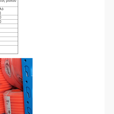
κος ρολού
λό
)
0
0