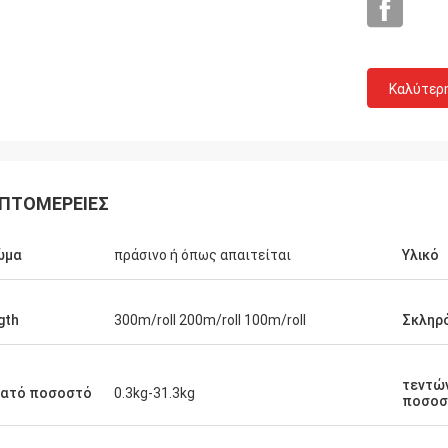
Καλύτερ
ΠΤΟΜΈΡΕΙΕΣ
ώμα
πράσινο ή όπως απαιτείται
Υλικό
Mr.Mike
Ο κ. jone
gth
300m/roll 200m/roll 100m/roll
Σκληρ
τυπωσιασμένοι με την
τα προϊόντα σας είναι πολύ δημοφ
νών που παραγάγατε.
στις αγορές μου.
τεντώ
τατό ποσοστό
0.3kg-31.3kg
ποσοσ