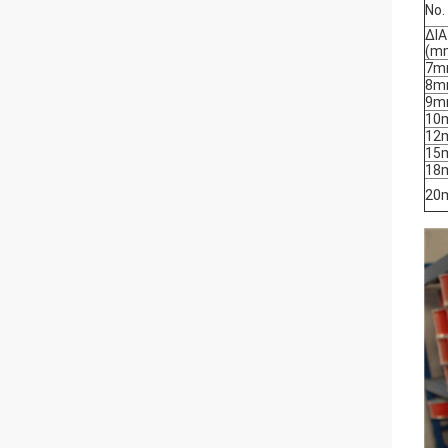
No.
ΔΙΑ
(m
7m
8m
9m
10
12
15
18
20