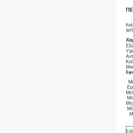
ΠΕ
Καλ
χρή
Χα
Εξα
Υψη
Αντ
Καλ
Μι
Εφα
Μη
Εργ
Μετ
Μη
Μη
Μη
Μηχ
Είδ