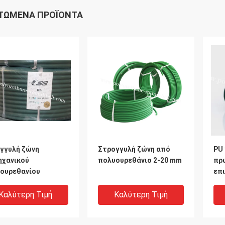
ΤΏΜΕΝΑ ΠΡΟΪΌΝΤΑ
γγυλή ζώνη
Στρογγυλή ζώνη από
PU
ηχανικού
πολυουρεθάνιο 2-20 mm
πρ
ουρεθανίου
επι
Καλύτερη Τιμή
Καλύτερη Τιμή