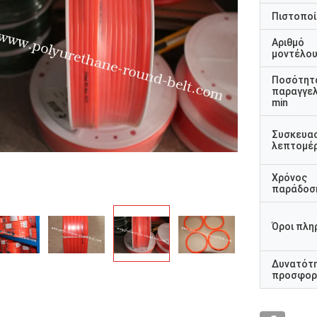
Πιστοποί
Αριθμό
μοντέλο
Ποσότητ
παραγγελ
min
Συσκευα
λεπτομέρ
Χρόνος
παράδοσ
Όροι πλη
Δυνατότ
προσφορ