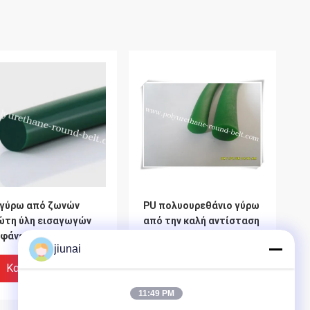
 γύρω από ζωνών
PU πολυουρεθάνιο γύρω
ώτη ύλη εισαγωγών
από την καλή αντίσταση
φάνειας την ομαλή
ζωνών, πράσινη
jiunai
στρογγυλή ζώνη
Καλύτερη Τιμή
Καλύτερη Τιμή
11:49 PM