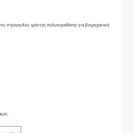
ινος στρογγυλός ιμάντας πολυουρεθάνης για βιομηχανική
μων.