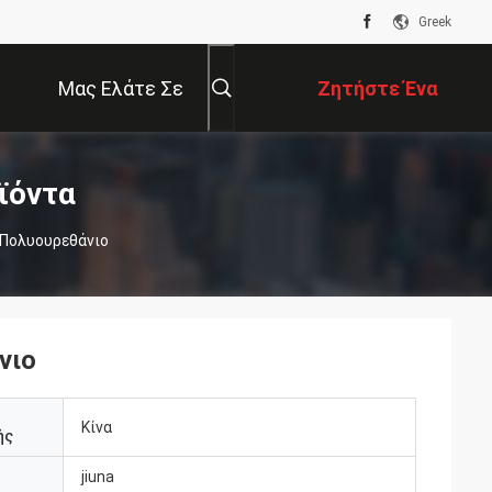
Greek
Μας Ελάτε Σε
Ζητήστε Ένα
Επαφή Με
Απόσπασμα
ϊόντα
 Πολυουρεθάνιο
νιο
Κίνα
ής
jiuna