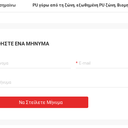
σημαίνω
PU γύρω από τη ζώνη
,
εξωθημένη PU ζώνη
,
Βιομ
ΉΣΤΕ ΈΝΑ ΜΉΝΥΜΑ
Να Στείλετε Μήνυμα