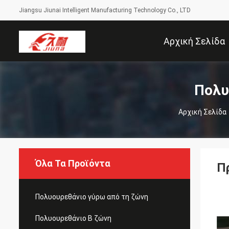
Jiangsu Jiunai Intelligent Manufacturing Technology Co., LTD
Αρχική Σελίδα
Πολυ
Αρχική Σελίδα
Όλα Τα Προϊόντα
Π
Πολυουρεθάνιο γύρω από τη ζώνη
Πολυουρεθάνιο Β ζώνη