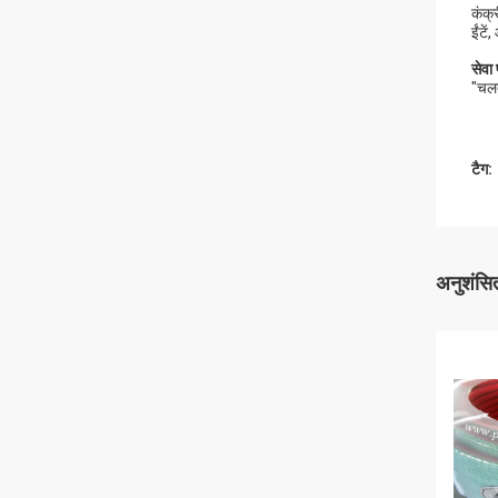
कंक्र
ईंटे
सेवा 
"चलत
टैग:
अनुशंसित