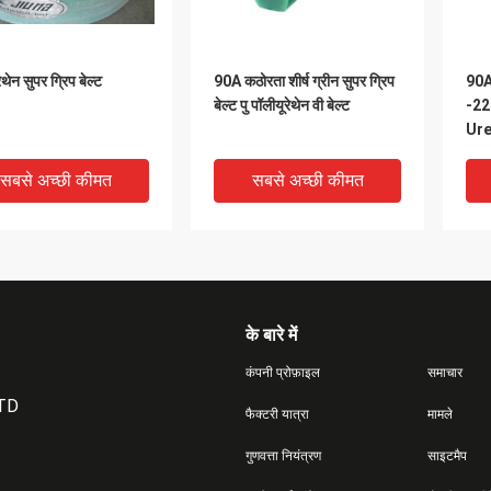
ेथेन सुपर ग्रिप बेल्ट
90A कठोरता शीर्ष ग्रीन सुपर ग्रिप
90A
बेल्ट पु पॉलीयूरेथेन वी बेल्ट
-22
Ure
Met
सबसे अच्छी कीमत
सबसे अच्छी कीमत
के बारे में
कंपनी प्रोफ़ाइल
समाचार
LTD
फैक्टरी यात्रा
मामले
गुणवत्ता नियंत्रण
साइटमैप
yor PU V Belt With
Corrugated Belt PU Vee
पीपी