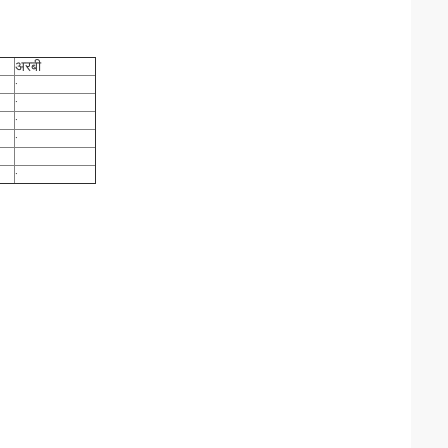
अरबी
·
·
·
·
·