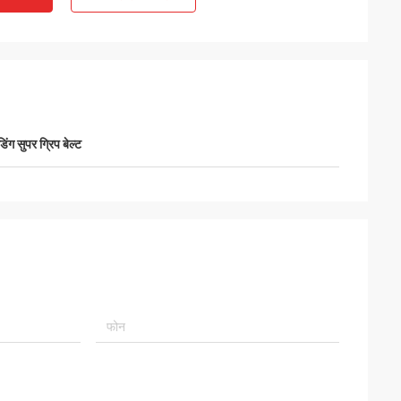
डिंग सुपर ग्रिप बेल्ट
e
Mr. Alcioni possamai
Customer satisfaction products , good
service !