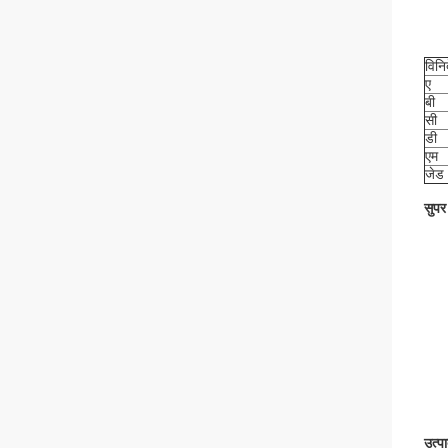
विनिर
ए
बी
सी
डी
एम
जेड
सुपर 
उत्प