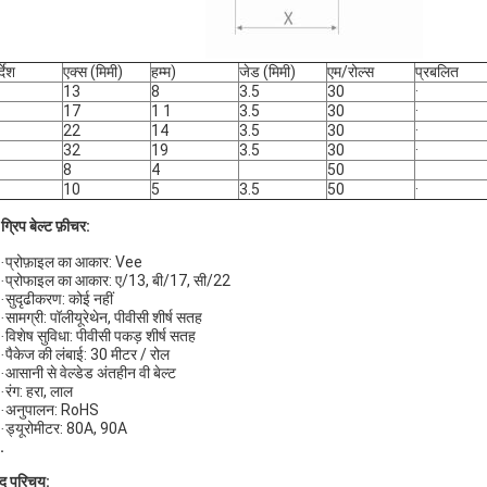
्देश
एक्स (मिमी)
हम्म)
जेड (मिमी)
एम/रोल्स
प्रबलित
13
8
3.5
30
·
17
1 1
3.5
30
·
22
14
3.5
30
·
32
19
3.5
30
·
8
4
50
10
5
3.5
50
·
ग्रिप बेल्ट फ़ीचर:
प्रोफ़ाइल का आकार: Vee
·
प्रोफाइल का आकार: ए/13, बी/17, सी/22
·
सुदृढीकरण: कोई नहीं
·
सामग्री: पॉलीयूरेथेन, पीवीसी शीर्ष सतह
·
विशेष सुविधा: पीवीसी पकड़ शीर्ष सतह
·
पैकेज की लंबाई: 30 मीटर / रोल
·
आसानी से वेल्डेड अंतहीन वी बेल्ट
·
रंग: हरा, लाल
·
अनुपालन: RoHS
·
ड्यूरोमीटर: 80A, 90A
·
.
ाद परिचय: