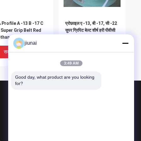
 Profile A -13 B -17 C
प्रोफ़ाइल ए -13, बी -17, सी -22
 Super Grip Belt Red
सुपर ग्रिपिट बेल्ट शीर्ष हरी पीवीसी
thane V Belts 30
के साथ नालीदार बेल्ट
jiunai
er / Roll
सबसे अच्छी कीमत
सबसे अच्छी कीमत
3:49 AM
Good day, what product are you looking 
for?
उत्पाद
पॉलिइरिथेन राउंड बेल्ट
Polyurethane वी बेल्ट
सुपर पकड़ बेल्ट
सी शीर्ष सतह के साथ बेल्ट सुपर
Integrated Grip Belt