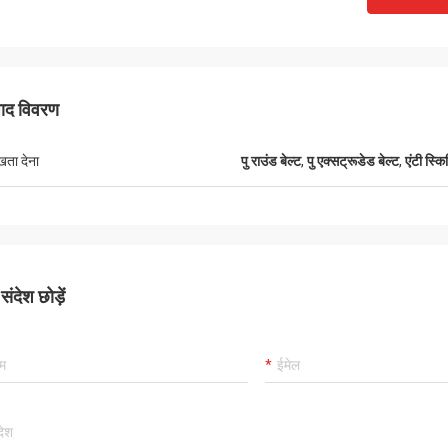
पाद विवरण
ुखता देना
पु राउंड बेल्ट
,
पु एक्सट्रूडेड बेल्ट
,
एंटी स्कि
Mr.Mike
Mr. jon
ंदेश छोड़ें
 very impressed with the quality of
your products are very popular in my
lts you produced.
markets.