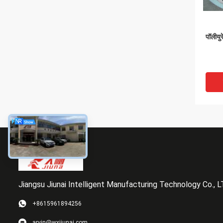
पॉलीयुर
Jiangsu Jiunai Intelligent Manufacturing Technology Co., 
+8615961894256
Conve
arvin@wxjiunai.com