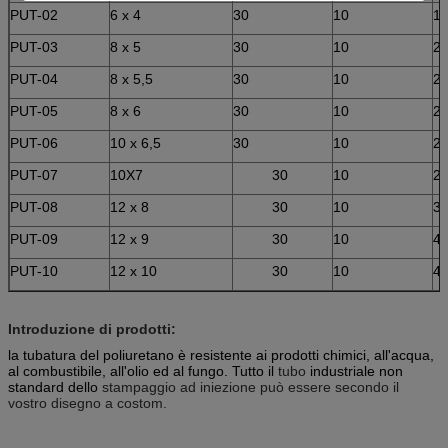
PUT-02
6 x 4
30
10
1
PUT-03
8 x 5
30
10
2
PUT-04
8 x 5,5
30
10
2
PUT-05
8 x 6
30
10
2
PUT-06
10 x 6,5
30
10
2
PUT-07
10X7
30
10
2
PUT-08
12 x 8
30
10
3
PUT-09
12 x 9
30
10
4
PUT-10
12 x 10
30
10
4
Introduzione di prodotti:
la tubatura del poliuretano è resistente ai prodotti chimici, all'acqua,
al combustibile, all'olio ed al fungo. Tutto il
tubo
industriale non
standard dello
stampaggio ad iniezione può essere secondo il
vostro disegno a costom.