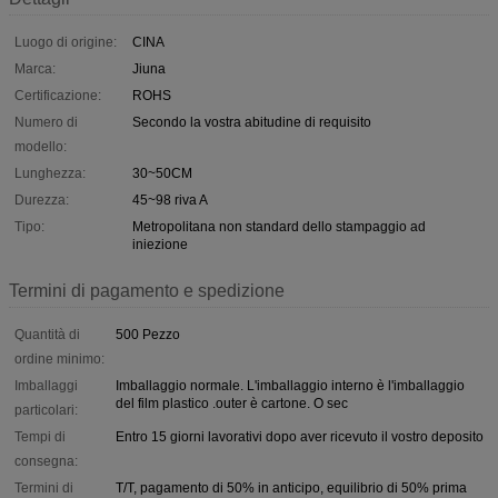
Luogo di origine:
CINA
Marca:
Jiuna
Certificazione:
ROHS
Numero di
Secondo la vostra abitudine di requisito
modello:
Lunghezza:
30~50CM
Durezza:
45~98 riva A
Tipo:
Metropolitana non standard dello stampaggio ad
iniezione
Termini di pagamento e spedizione
Quantità di
500 Pezzo
ordine minimo:
Imballaggi
Imballaggio normale. L'imballaggio interno è l'imballaggio
del film plastico .outer è cartone. O sec
particolari:
Tempi di
Entro 15 giorni lavorativi dopo aver ricevuto il vostro deposito
consegna:
Termini di
T/T, pagamento di 50% in anticipo, equilibrio di 50% prima