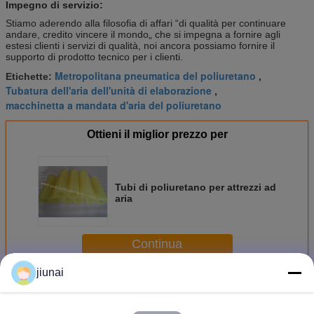
Impegno di servizio:
Stiamo aderendo alla filosofia di affari “di qualità per continuare
andare, credito vincere il mondo„ che si impegna a fornire agli
estesi clienti i servizi di qualità, noi ancora possiamo fornire il
supporto di prodotto tecnico per i clienti.
Metropolitana pneumatica del poliuretano
Etichette:
,
Tubatura dell'aria dell'unità di elaborazione
,
macchinetta a mandata d'aria del poliuretano
Ottieni il miglior prezzo per
Tubi di poliuretano per attrezzi ad
aria
Continua
jiunai
Tubatura del poliuretano
Più