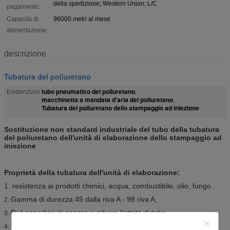
della spedizione; Western Union; L/C
pagamento:
Capacità di
96000 metri al mese
alimentazione:
descrizione
Tubatura del poliuretano
tubo pneumatico del poliuretano
Evidenziare:
,
macchinetta a mandata d'aria del poliuretano
,
Tubatura del poliuretano dello stampaggio ad iniezione
Sostituzione non standard industriale del tubo della tubatura
del poliuretano dell'unità di elaborazione dello stampaggio ad
iniezione
Proprietà della tubatura dell'unità di elaborazione:
1. resistenza ai prodotti chimici, acqua, combustibile, olio, fungo.
Gamma di durezza 45 dalla riva A - 98 riva A,
2.
Può assorbire la scossa e ridurre l'attrito di tubo.
3.
Vasta gamma della temperatura e della pressione di lavoro.
4.