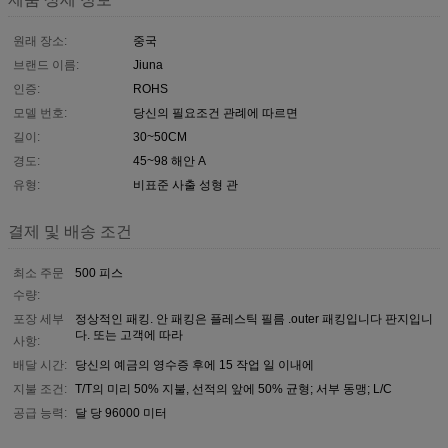
원래 장소:
중국
브랜드 이름:
Jiuna
인증:
ROHS
모델 번호:
당신의 필요조건 관례에 따르면
길이:
30~50CM
경도:
45~98 해안 A
유형:
비표준 사출 성형 관
결제 및 배송 조건
최소 주문
500 피스
수량:
포장 세부
정상적인 패킹. 안 패킹은 플레스틱 필름 .outer 패킹입니다 판지입니
다. 또는 고객에 따라
사항:
배달 시간:
당신의 예금의 영수증 후에 15 작업 일 이내에
지불 조건:
T/T의 미리 50% 지불, 선적의 앞에 50% 균형; 서부 동맹; L/C
공급 능력:
달 당 96000 미터