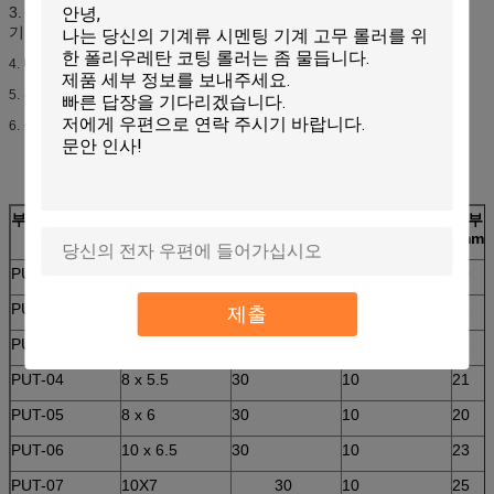
3. 전송선, 로봇 공학, 비 부식성 화학 전달계, 물 전송 & 뜰을 만들
기 Lube.
다른 유동성과 비 부식성 기름 급수하거든.
4.
부속품 (손잡이와 같은)
5.
금속과 전자 제품 방어적인 외투.
6.
부품 번호.
O.D./I.D. (mm)
파열 압력 (kg.
일 압력 (kg.
구부리
/cm2)
/cm2)
(mm)
PUT-01
4 x 2
30
10
10
PUT-02
6 x 4
30
10
16
제출
PUT-03
8 x 5
30
10
22
PUT-04
8 x 5.5
30
10
21
PUT-05
8 x 6
30
10
20
PUT-06
10 x 6.5
30
10
23
PUT-07
10X7
30
10
25