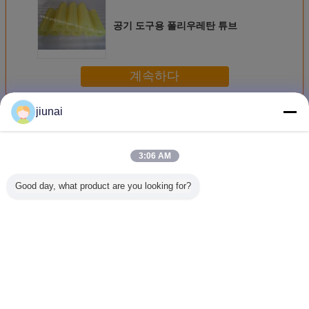
공기 도구용 폴리우레탄 튜브
계속하다
jiunai
폴리우레탄 배관
더 많은 것
3:06 AM
Good day, what product are you looking for?
공기 도구용 폴리
산업 공기 가스관
공기 공구를 위한
산업 폴
우레탄 튜브
을 위한 압축 공기
전기저항 폴리우레
배관, 사
를 넣은 폴리우레
탄 배관, 낮은 마찰
PU 폴리
탄 호스 우레탄 관
표면
정 삼각
언어를 바꾸십시오
Korean