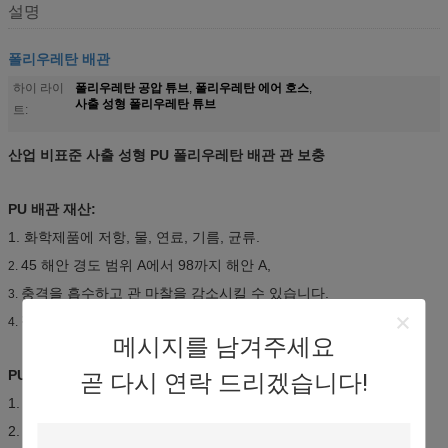
설명
폴리우레탄 배관
폴리우레탄 공압 튜브
폴리우레탄 에어 호스
하이 라이
,
,
사출 성형 폴리우레탄 튜브
트:
산업 비표준 사출 성형 PU 폴리우레탄 배관 관 보충
PU 배관 재산:
1. 화학제품에 저항, 물, 연료, 기름, 균류.
45 해안 경도 범위 A에서 98까지 해안 A,
2.
충격을 흡수하고 관 마찰을 감소시킬 수 있습니다.
3.
작동 온도 및 압력의 광범위.
4.
메시지를 남겨주세요
PU 배관 사용법:
곧 다시 연락 드리겠습니다!
1. 산업 압축 공기를 넣은 공구, 잠재력에 순서 관리
2. 가스관, 자동 일관 작업, 계기 & 장비의 실험실,