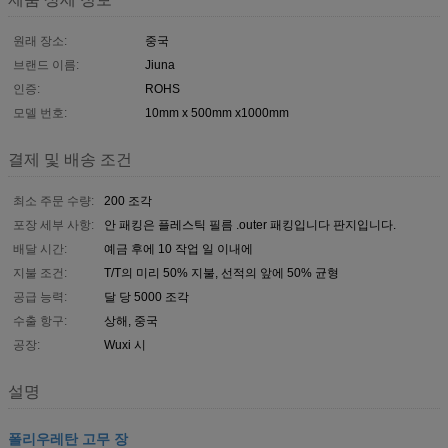
원래 장소:
중국
브랜드 이름:
Jiuna
인증:
ROHS
모델 번호:
10mm x 500mm x1000mm
결제 및 배송 조건
최소 주문 수량:
200 조각
포장 세부 사항:
안 패킹은 플레스틱 필름 .outer 패킹입니다 판지입니다.
배달 시간:
예금 후에 10 작업 일 이내에
지불 조건:
T/T의 미리 50% 지불, 선적의 앞에 50% 균형
공급 능력:
달 당 5000 조각
수출 항구:
상해, 중국
공장:
Wuxi 시
설명
폴리우레탄 고무 장