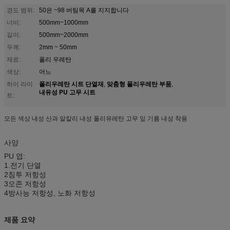
경도 범위:
50은 ~98 버팀목 A를 지지합니다
너비:
500mm~1000mm
길이:
500mm~2000mm
두께:
2mm ~ 50mm
재료:
폴리 우레탄
색상:
어느
폴리우레탄 시트 단열재
맞춤형 폴리우레탄 부품
하이 라이
,
,
내유성 PU 고무 시트
트:
모든 색상 내성 산과 알칼리 내성 폴리유레탄 고무 잎 기름 내성 착용
사양
PU 엽:
1.
전기 단열
2침투 저항성
3오존 저항성
4방사능 저항성, 노화 저항성
제품 요약