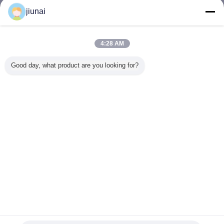
jiunai
폴리우레탄 고무 장
더 많은 것
4:28 AM
Good day, what product are you looking for?
맞춤형 폴리우레탄
산내성 폴리유레탄
산업 폴리우레탄
0.5mm 
고무 시트
고무판
고무 장
르는 0.8m
포 저항하는
리에스테 
판덮개 
언어를 바꾸십시오
Korean
홈
|
우리에 대하여
|
문의하기
|
사이트맵
|
Privacy Policy
탁상용 전망
Copyright © 2012 - 2026 Jiangsu Jiunai Intelligent Manufacturing Technology
Co., LTD.
All rights reserved.