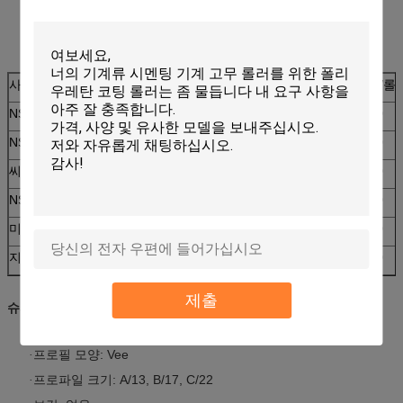
사양
X(mm)
흠)
Z(mm)
M/롤
NS
13
8
3.5
30
NS
17
11
3.5
30
씨
22
14
3.5
30
NS
32
19
3.5
30
미디엄
8
4
50
지
10
5
3.5
50
제출
슈퍼 그립 벨트 기능:
프로필 모양: Vee
·
프로파일 크기: A/13, B/17, C/22
·