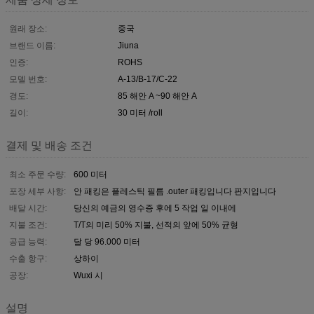
원래 장소:
중국
브랜드 이름:
Jiuna
인증:
ROHS
모델 번호:
A-13/B-17/C-22
경도:
85 해안 A ~90 해안 A
길이:
30 미터 /roll
결제 및 배송 조건
최소 주문 수량:
600 미터
포장 세부 사항:
안 패킹은 플레스틱 필름 .outer 패킹입니다 판지입니다
배달 시간:
당신의 예금의 영수증 후에 5 작업 일 이내에
지불 조건:
T/T의 미리 50% 지불, 선적의 앞에 50% 균형
공급 능력:
달 당 96.000 미터
수출 항구:
상하이
공장:
Wuxi 시
설명