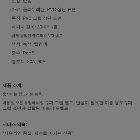
보강: 없음
·
자료: 폴리우레탄, PVC 상단 표면
·
특징: PVC 그립 상단 표면
·
패키지 길이: 30미터 /롤
·
·
쉽게 용접된 엔드리스 V자 벨트
색상: 녹색, 빨간색
·
준수: RoHS
·
경도계: 80A, 90A
·
.
제품 소개:
움직이는 콘크리트 블록,
슈퍼 그립 벨트, 탄성이 필요한 이송 용도
슈퍼
벽돌 및 모든 유형의 타일.
그립 표면과 결합된 비보강 V-벨트.
서비스 약속:
“지속적인 품질, 세계를 이기는 신용”