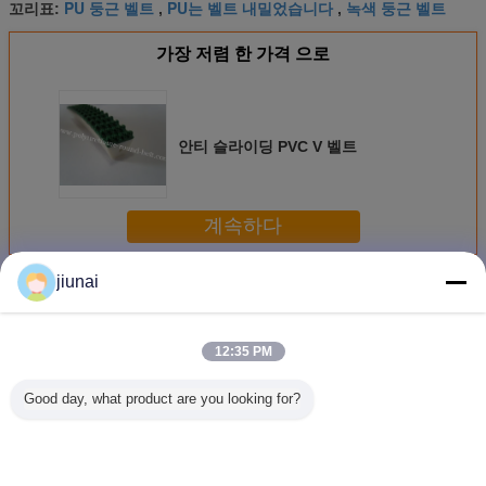
PU 둥근 벨트
PU는 벨트 내밀었습니다
녹색 둥근 벨트
꼬리표:
,
,
가장 저렴 한 가격 으로
안티 슬라이딩 PVC V 벨트
계속하다
jiunai
최고 그립 벨트
더 많은 것
12:35 PM
Good day, what product are you looking for?
안티 슬라이딩
폴리우레탄 슈퍼
90A 견고성 상부는
90A 단면도
PVC V 벨트
그립 벨트
최고 그립 벨트 PU
B -17 C 
폴리우레탄 V벨트
그립 벨트
를 녹색으로 만듭
레탄 v 30
니다
록을 띠를