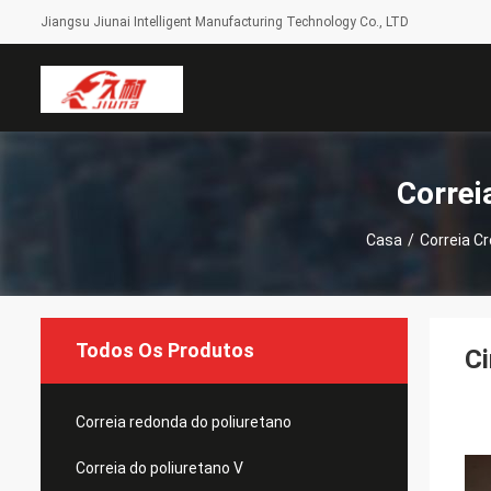
Jiangsu Jiunai Intelligent Manufacturing Technology Co., LTD
Correi
Casa
/
Correia C
Todos Os Produtos
Ci
Correia redonda do poliuretano
Correia do poliuretano V