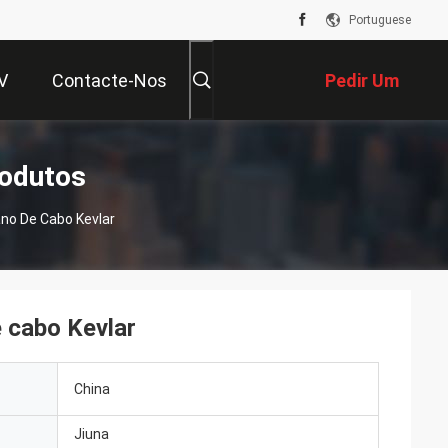
Portuguese
V
Contacte-Nos
Pedir Um
Orçamento
rodutos
no De Cabo Kevlar
e cabo Kevlar
China
Jiuna