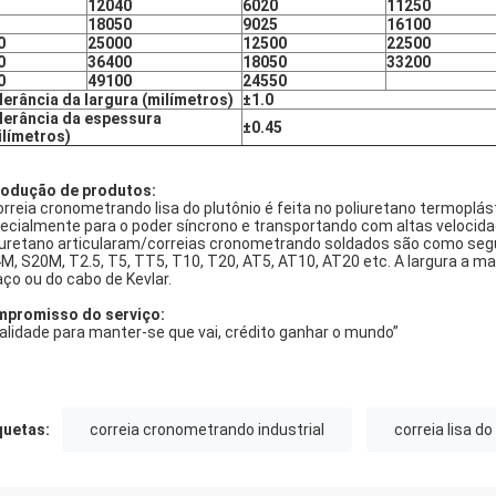
12040
6020
11250
18050
9025
16100
0
25000
12500
22500
0
36400
18050
33200
0
49100
24550
lerância da largura (milímetros)
±1.0
lerância da espessura
±0.45
ilímetros)
rodução de produtos:
orreia cronometrando lisa do plutônio é feita no poliuretano termoplás
ecialmente para o poder síncrono e transportando com altas velocid
iuretano articularam/correias cronometrando soldados são como segue
M, S20M, T2.5, T5, TT5, T10, T20, AT5, AT10, AT20 etc. A largura a m
aço ou do cabo de Kevlar.
promisso do serviço:
alidade para manter-se que vai, crédito ganhar o mundo”
quetas:
correia cronometrando industrial
correia lisa do