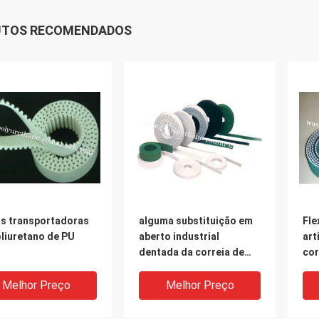
UTOS RECOMENDADOS
as transportadoras
alguma substituição em
Fle
liuretano de PU
aberto industrial
art
dentada da correia de
cor
sincronismo do plutônio
tra
da correia
sin
Melhor Preço
Melhor Preço
cronometrando de
pol
correia de sincronismo
plu