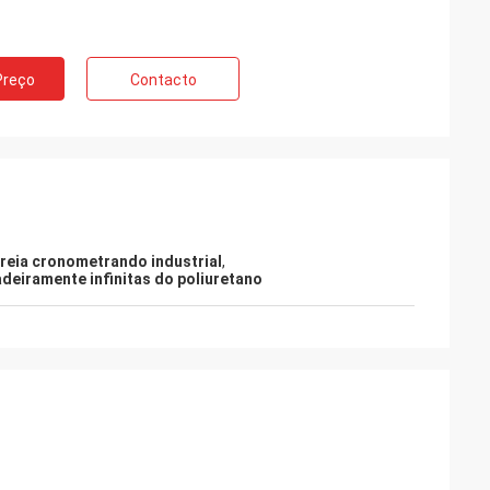
Preço
Contacto
reia cronometrando industrial
,
eiramente infinitas do poliuretano
e
Possamai do Sr. Alcioni
o populares em
Produtos da satisfação do cliente, bom
serviço!