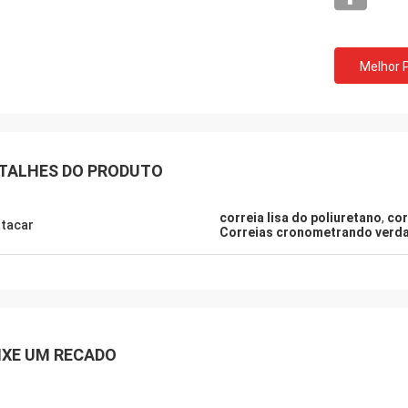
Melhor 
TALHES DO PRODUTO
correia lisa do poliuretano
,
cor
tacar
Correias cronometrando verdad
Mr.Mike
Sr. jon
mos imprimidos muito com a
seus produtos são muit
ade das correias que você produziu.
meus mercados.
IXE UM RECADO