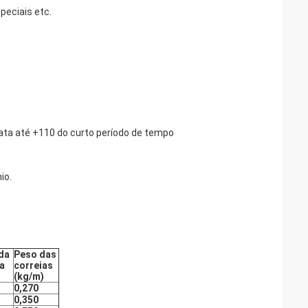
peciais etc.
a até +110 do curto período de tempo
io.
da
Peso das
ia
correias
(kg/m)
0,270
0,350