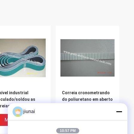
xível industrial
Correia cronometrando
iculado/soldou as
do poliuretano em aberto
reias
resistente do plutônio
jiunai
nsportadoras do
T2.5 com cabo de aço
cronismo do
reforçado
Melhor Preço
Melhor Preço
iuretano do
10:57 PM
tônio/correia