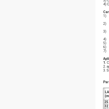
3) 
4) 
Car
1) 
2) 
3) 
4)
5) 
6) 
7) 
Apl
1.
C
2. 
3. 
Par
L
(m
25
32