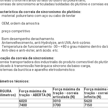
Correias cronometrando do lado do dobro do poliuretano,
Correias de sincronismo articuladas/soldadas do plutônio e correias es
acterística da correia de sincronismo do plutônio:
material: poliuretano com aço ou cabo de kevlar
OEM, ordem da amostra
preço competitivo
 Bom desempenho derachamento.
Antienvelhecimento, anti Hydrolyze, anti UVA, Anti-ozônio.
Temperatura de funcionamento -30∼+80 o grau máximo dentro da lat
Anti-óleo e anti-éster, anti ácido. etc.
icação da correia de sincronismo:
orreia transportadora dos industrialis do produto comestível do plutôn
aplicado à transmissão hierárquica síncrono da baixo-carga,
Sistemas da burótica e aparelho eletrodoméstico.
âmetros técnicos:
Força máxima da
Força máxima 
ARGURA
Força máxima da
tração - correia
tração - corre
ilímetros)
tração - ABERTA (N)
articulada (N)
infinita (N)
6020
3010
5620
7400
3700
7150