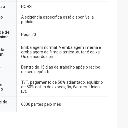
ção
ROHS
do
A exigência específica está disponível a
pedido.
de de
Peça 20
nima
Embalagem normal. A embalagem interna é
 da
embalagem do filme plástico .outer é caixa.
em
Ou de acordo com
e
Dentro de 15 dias de trabalho após o recibo
de seu depósito
T/T, pagamento de 50% adiantado, equilíbrio
e
de 50% antes da expedição; Western Union;
to
L/C
e da
6000 partes pelo mês