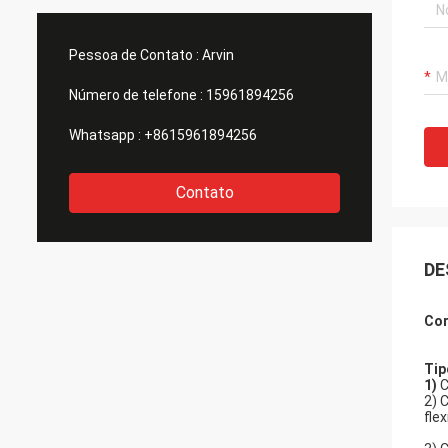
Pessoa de Contato :
Arvin
Número de telefone :
15961894256
Whatsapp :
+8615961894256
Contato
DE
Cor
Tip
1)
C
2) 
flex