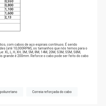
0,550
0,800
1,100
1,600
2,13
tico, com cabos de aço espirais contínuos. É serido
ades (até 10,000RPM), os tamanhos que nós temos para o
: XL, L, H, XH, 3M, 5M, 8M, 14M, 20M, S3M, S5M, S8M,
ais grande é 200mm. Reforce o cabo pode ser feito do cabo
 poliuretano
Correia reforçada do cabo