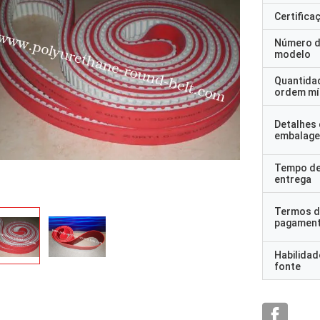
Certifica
Número 
modelo
Quantida
ordem mí
Detalhes
embalag
Tempo d
entrega
Termos d
pagamen
Habilidad
fonte