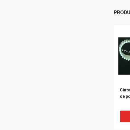
PROD
Cint
de po