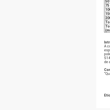
50
75
10
15
20
To
To
(m
Int
A c
esp
pol
S14
de 
Com
“Qu
Eti