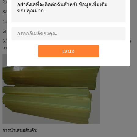
2.ส่วนของเครื่องจักรอุตสาหกรรมที่มีภาระหนัก
3สินค้าป้องกันการกดที่เหมาะสม
4.อุตสาหกรรม หมอนปิด, เครื่องฉีดฉีด
5เครื่องจักรกลทั่วไป อุปกรณ์ทํางาน
6.ใช้ในอุตสาหกรรมโลหะ การทําเหมืองแร่ น้ํามัน อุตสาหกรรมรถยนต์
การก่อสร้าง
เสนอ
การนําเสนอสินค้า: