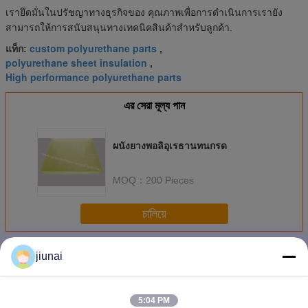
เรายึดมั่นในปรัชญาทางธุรกิจของ คุณภาพเพื่อการดําเนินการเรายัง
สามารถให้การสนับสนุนทางเทคนิคสินค้าสําหรับลูกค้า.
custom polyurethane parts
แท็ก:
,
polyurethane sheet insulation
,
High performance polyurethane parts
এর সেরা মূল্য পান
ผนังยางพอลิอุเรธานทนกรด
MOQ：
200 Pieces
চালিয়ে
แผ่นยางยูรีเทน
มากกว่า
jiunai
5:04 PM