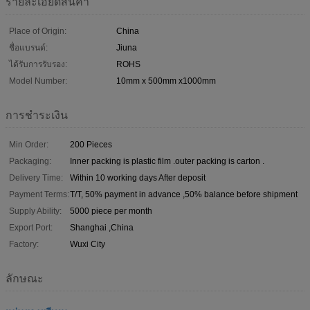
รายละเอียดสินค้า
Place of Origin:
China
ชื่อแบรนด์:
Jiuna
ได้รับการรับรอง:
ROHS
Model Number:
10mm x 500mm x1000mm
การชำระเงิน
Min Order:
200 Pieces
Packaging:
Inner packing is plastic film .outer packing is carton .
Delivery Time:
Within 10 working days After deposit
Payment Terms:
T/T, 50% payment in advance ,50% balance before shipment
Supply Ability:
5000 piece per month
Export Port:
Shanghai ,China
Factory:
Wuxi City
ลักษณะ