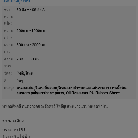
แผ่นยางยูรีเทน
ช่วง
50 ฝั่ง A ~98 ฝั่ง A
ความ
แข็ง:
ความ
500mm~1000mm
กว้าง:
ความ
500 มม.~2000 มม
ยาว:
ความ
2 มม. ~ 50 มม.
หนา:
วัสดุ:
โพลียูรีเทน
สี:
ใดๆ
ฉนวนแผ่นยูรีเทน ชิ้นส่วนยูรีเทนแบบกำหนดเอง แผ่นยาง PU ทนน้ำมัน
แสงสูง:
,
custom polyurethane parts
Oil Resistant PU Rubber Sheet
,
ทนต่อสีทุกสี ทนต่อกรดและอัลคาลี โพลียูเรเทนยางแผ่น ทนต่อน้ํามัน
รายละเอียด
กระดาษ PU:
1.
การกันไฟฟ้า