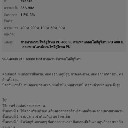
สี:
สีใดก็ได้
ความแข็ง:
85A-90A
อัตราการ
1.5%-3%
ยืดตัว:
ความยาว
400ม. 200ม. 100ม. 50ม. 30ม
ของรีด:
สายพานกลมโพลียูรีเทน PU 400 ม.
สายพานกลมโพลียูรีเทน PU 400 ม.
แสงสูง:
,
สายพานไดรฟ์กลมโพลียูรีเทน PU
,
90A 400m PU Round Belt สายพานขับรอบโพลียูรีเทน
คุณสมบัติ: ทนต่อการสึกหรอ, ทนต่ออุณหภูมิสูง, กรดและด่าง, ทนต่อการกัดกร่อน, ต่อ
ต้านริ้วรอย;
ป้องกันแรงดึง, ทนต่อแรงกระแทก, ทนน้ำมัน, ทนสารเคมี, ความต้านทานแรงดึงสูง
ใช้:
วิธีการเชื่อมต่อปลายสายพาน:
ขั้นตอนที่ 1: ให้ความร้อนด้วยตะเกียงแอลกอฮอล์จนร้อนพอที่จะละลายปลายสายพาน
ขั้นตอนที่ 2: รวมปลายเข้าด้วยกันจนกว่าจะเย็น
ขั้นตอนที่ 3: ตัดวัสดุพิเศษรอบๆ ข้อต่อออกจนกว่าข้อต่อจะมีเส้นผ่านศูนย์กลางเท่ากับ
สายพาน