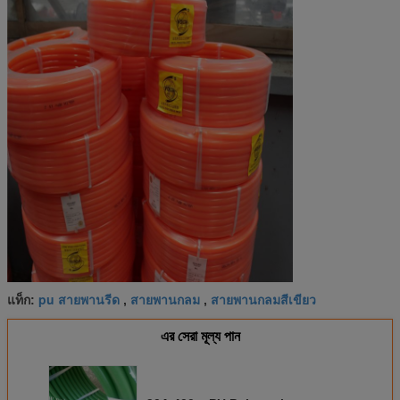
pu สายพานรีด
สายพานกลม
สายพานกลมสีเขียว
แท็ก:
,
,
এর সেরা মূল্য পান