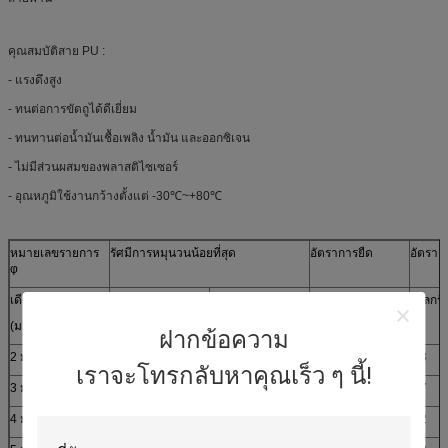
คุณสมบัติสาย PU :
- แรงดึงสูง
- ทนต่อการขัดถูได้ดีเยี่ยม
- ทนทานต่อน้ำมันเชื้อเพลิง น้ำมัน และออกซิเจน
- ไม่มีส่วนผสมของพลาสติไซเซอร์
- อุณหภูมิใช้งานกว้างตั้งแต่ -30℃~+80℃
หมายเลขรายการ
รัศมีการหมุนวนน้อยที่สุด
อัตราการยืด
อัตราแร
φ
เดีย
ใน
มม
อัตราการยืดตัว
กิโลกรั
(มม.)
ฝากข้อความ
2 มม
0.79
20
1.5-3%
0.3
เราจะโทรกลับหาคุณเร็ว ๆ นี้!
3 มม
0.98
25
1.5-3%
0.7
4 มม
1.38 น
35
1.5-3%
1.2