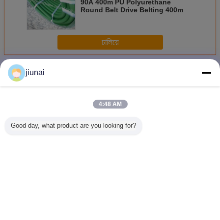
90A 400m PU Polyurethane
Round Belt Drive Belting 400m
চালিয়ে
สายพานโพลียูรีเทน
มากกว่า
jiunai
4:48 AM
Good day, what product are you looking for?
เข็มขัดกลมพอลิอุ
สายพานกลมโพลียูรี
เข็มขัดกลมพอลิอุ
PU Round B
เรธานอุตสาหกรรม
เทนสีเขียว
เรธาน 2-20
ผิวเรียบ
มิลลิเมตร
วัตถุ
เปลี่ยนภาษา
Thai