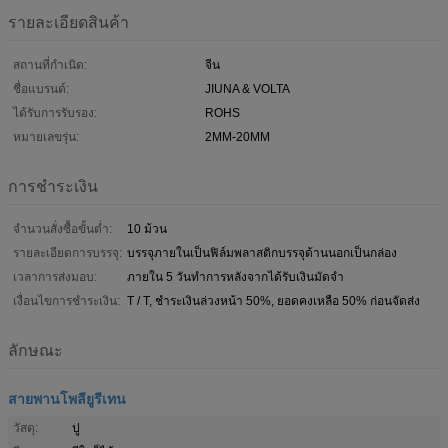
รายละเอียดสินค้า
สถานที่กำเนิด:
จีน
ชื่อแบรนด์:
JIUNA & VOLTA
ได้รับการรับรอง:
ROHS
หมายเลขรุ่น:
2MM-20MM
การชำระเงิน
จำนวนสั่งซื้อขั้นต่ำ:
10 ม้วน
รายละเอียดการบรรจุ:
บรรจุภายในเป็นฟิล์มพลาสติกบรรจุด้านนอกเป็นกล่อง
เวลาการส่งมอบ:
ภายใน 5 วันทำการหลังจากได้รับเงินมัดจำ
เงื่อนไขการชำระเงิน:
T / T, ชำระเงินล่วงหน้า 50%, ยอดคงเหลือ 50% ก่อนจัดส่ง
ลักษณะ
สายพานโพลียูรีเทน
วัสดุ:
ปู