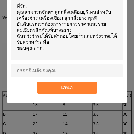
เชื่อมต่อสายพานลำเลียงที่ไม่มีที่สิ้นสุดได้อย่างง่ายดาย
·
Vee-Belt แอพพลิเคชั่น:
ใช้กันอย่างแพร่หลายในการลำเลียงสภาพแวดล้อมลื่น,
·
ขึ้นชันเอียงขนส่งอุตสาหกรรม
·
เสนอ
สเปค
X (mm)
H (mm)
Z (mm)
M / ม
13
8
3.5
30
B
17
11
3.5
30
C
22
14
3.5
30
D
32
19
3.5
30