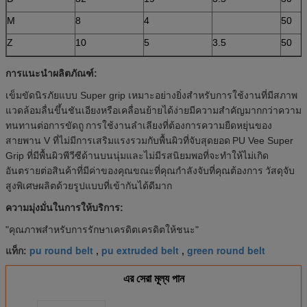
M
8
4
50
Z
10
5
3.5
50
การแนะนำผลิตภัณฑ์:
เข็มขัดนิรภัยแบบ Super grip เหมาะอย่างยิ่งสำหรับการใช้งานที่มีสภาพ
แวดล้อมลื่นขึ้นชันเอียงหรือเคลื่อนย้ายได้ง่ายมีความสำคัญมากกว่าความ
ทนทานต่อการขัดถู
การใช้งานลำเลียงที่ต้องการความยืดหยุ่นของ
สายพาน V ที่ไม่มีการเสริมแรงรวมกับพื้นผิวที่จับสุดยอด
PU Vee Super
Grip ที่มีพื้นผิวพีวีซีด้านบนนุ่มและไม่มีรสนิยมพอที่จะทำให้ไม่เกิด
อันตรายต่อสินค้าที่มีค่าของคุณขณะที่คุณกำลังจับที่คุณต้องการ
วัสดุจับ
สูงพิเศษผลิตด้วยรูปแบบที่เข้ากันได้ดีมาก
ความมุ่งมั่นในการให้บริการ:
"คุณภาพสำหรับการรักษาเครดิตเครดิตให้ชนะ"
pu round belt
pu extruded belt
green round belt
แท็ก:
,
,
এর সেরা মূল্য পান