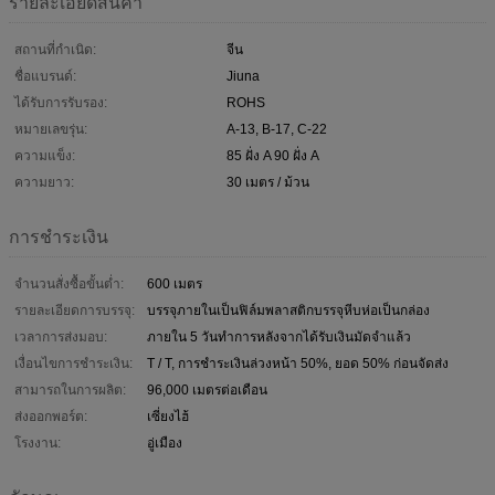
รายละเอียดสินค้า
สถานที่กำเนิด:
จีน
ชื่อแบรนด์:
Jiuna
ได้รับการรับรอง:
ROHS
หมายเลขรุ่น:
A-13, B-17, C-22
ความแข็ง:
85 ฝั่ง A 90 ฝั่ง A
ความยาว:
30 เมตร / ม้วน
การชำระเงิน
จำนวนสั่งซื้อขั้นต่ำ:
600 เมตร
รายละเอียดการบรรจุ:
บรรจุภายในเป็นฟิล์มพลาสติกบรรจุหีบห่อเป็นกล่อง
เวลาการส่งมอบ:
ภายใน 5 วันทำการหลังจากได้รับเงินมัดจำแล้ว
เงื่อนไขการชำระเงิน:
T / T, การชำระเงินล่วงหน้า 50%, ยอด 50% ก่อนจัดส่ง
สามารถในการผลิต:
96,000 เมตรต่อเดือน
ส่งออกพอร์ต:
เซี่ยงไฮ้
โรงงาน:
อู่เมือง