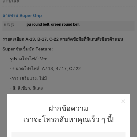
ลักษณะ
สายพาน Super Grip
pu round belt
green round belt
แสงสูง:
,
รายละเอียด A-13, B-17, C-22 สายรัดข้อมือที่มีแถบสีเขียวด้านบน
Super จับเข็มขัด Feature:
รูปร่างโปรไฟล์: Vee
ขนาดโปรไฟล์: A / 13, B / 17, C / 22
·
เสริมแรง: ไม่มี
·การ
สี: สีเขียว, สีแดง
·
สอดคล้อง: RoHS
·ความ
Durometer: 80A, 90A
ฝากข้อความ
·
วัสดุ: ยูรีเทน PVC พื้นผิวด้านบน
เราจะโทรกลับหาคุณเร็ว ๆ นี้!
คุณสมบัติพิเศษ: PVC Grip Top Surface
ความยาวแพคเกจ: 30 ม. / ม้วน
·