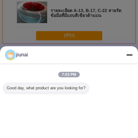
รายละเอียด A-13, B-17, C-22 สายรัด
ข้อมือที่มีแถบสีเขียวด้านบน
চালিয়ে
สายพาน Super Grip
มากกว่า
jiunai
7:03 PM
Good day, what product are you looking for?
เข็มขัด PVC V
เข็มขัดยึดยึดพอลิอุ
เข็มขัด Super Grip
90A Profil
ป้องกันการสลิด
เรธาน
สีเขียวความแข็ง
B -17 C -2
90A PU
Grip Bel
Polyurethane V
Urethane 
Belt
30 Meter 
เปลี่ยนภาษา
Thai