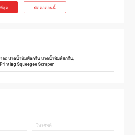
ี่สุด
ติดต่อตอนนี้
้าจอ ปาดน้ำพิมพ์สกรีน ปาดน้ำพิมพ์สกรีน
,
Printing Squeegee Scraper
e
Mr. Alcioni possamai
Customer satisfaction products , good
service !