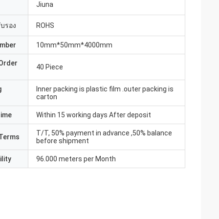
Jiuna
รับรอง
ROHS
umber
10mm*50mm*4000mm
Order
40 Piece
g
Inner packing is plastic film .outer packing is
carton
Time
Within 15 working days After deposit
T/T, 50% payment in advance ,50% balance
Terms
before shipment
lity
96.000 meters per Month