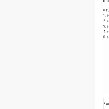
6. 
แอป
1. 
2. 
3. 
4. 
5. 
สิน