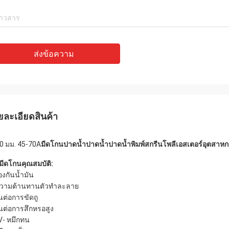
ส่งข้อความ
ยละเอียดสินค้า
0 มม. 45-70A
มีดโกนปาดน้ำปาดน้ำปาดน้ำพิมพ์สกรีนโพลีเอสเตอร์อุตสาห
มีดโกนคุณสมบัติ:
องกันน้ำมัน
ความต้านทานตัวทำละลาย
นต่อการขัดถู
นต่อการสึกหรอสูง
V- หมึกทน