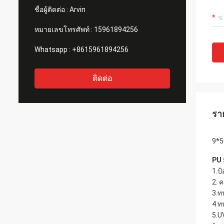
ชื่อผู้ติดต่อ :
Arvin
หมายเลขโทรศัพท์ :
15961894256
Whatsapp :
+8615961894256
ติดต่อ
รา
9*5
PU 
1.ป้
2. 
3.ท
4 ท
5.U