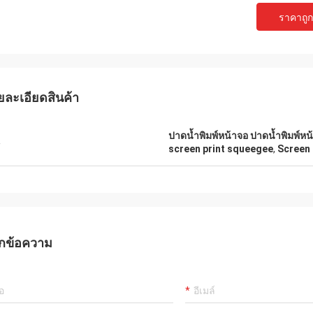
ราคาถูกท
ยละเอียดสินค้า
ปาดน้ำพิมพ์หน้าจอ ปาดน้ำพิมพ์หน
น
screen print squeegee
,
Screen 
Mr.Mike
Mr. jon
 very impressed with the quality of
your products are very popular in my
กข้อความ
lts you produced.
markets.