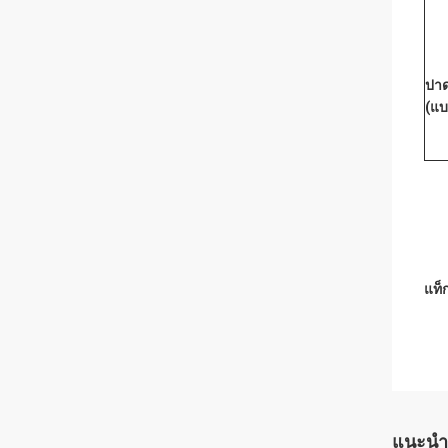
ปาด
(แบ
แท็ก
แนะนำ