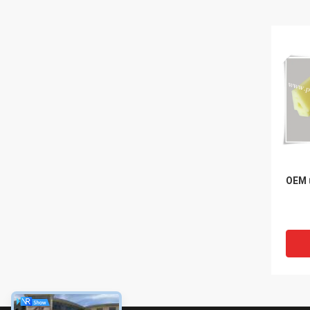
OEM เ