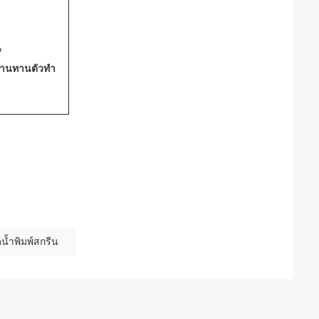
/
้านทานตัวทำ
น้ำพิมพ์สกรีน