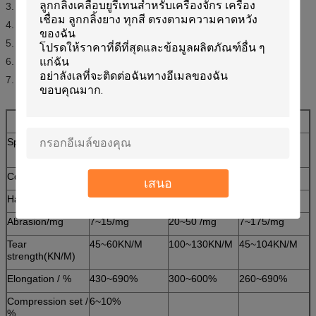
3. Wood working machinery , sanding roller , sealing side tire .
4. Aluminium section industry and carton machine industry .
5. Sticking film machine , packing machine .
6. Machine parts ,
7. Paper and textile printing conveyor roller,etc.
Conveyor roller
Coat pu steel
Pu roller
Specification
Based on
drawings
Color
Any color
Any color
Any color
เสนอ
Hardness shore
35~98 A
Abrasion/mg
7~15/mg
20~50 /mg
7~175/mg
Tear
45~60KN/M
100~130KN/M
45~104KN/M
strength(KN/M)
Elongation / %
430~690%
300~600%
260~690%
Compression set /
6~10%
%