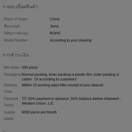
รายละเอียดสินค้า
Place of Origin:
China
ชื่อแบรนด์:
Jiuna
ได้รับการรับรอง:
ROHS
Model Number:
According to your drawing
การชำระเงิน
Min Order:
500 piece
Packaging:
Normal packing. Inner packing is plastic film .outer packing is
carton . Or according to customers'
Delivery
Within 15 working days After receipt of your deposit
Time:
Payment
T/T, 50% payment in advance ,50% balance before shipment ;
Western Union ; L/C
Terms:
Supply
6000 piece per Month
Ability: