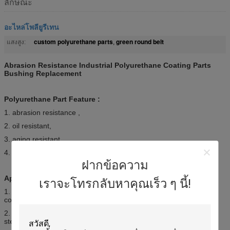
ลักษณะ
อะไหล่โพลียูรีเทน
custom polyurethane parts
green round belt
แสงสูง:
,
Abrasion Resistance Industrial Polyurethane Coating Parts
Bushing Replacement
Polyurethane Part Feature :
1. abrasion resistance ,
2. oil resistant,
3. aging resistant ,
4. Erosion resistant ,
ฝากข้อความ
Application :
เราจะโทรกลับหาคุณเร็ว ๆ นี้!
1. Widely used in ceramic machinery accessory , glass kiln ,
conveyor roller , coat polyurethane onto steel rollers .
2. Metallurgy , stainless steel machinery , coat polyurethane onto
steel center .