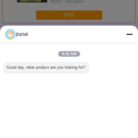
MOQ：
500 piece
চালিয়ে
อะไหล่โพลียูรีเทน
มากกว่า
jiunai
9:30 AM
Good day, what product are you looking for?
Polyurethane
Black 90a
Elastic Industrial
Elastic a
Bushing Parts
Polyurethane
Polyurethane
resist
Coating Bushings
Parts Nature PU
Industrial
Replacement ,
With Abrasion
Polyure
Aging Resistant
Resistance
part
เปลี่ยนภาษา
Thai
บ้าน
|
เกี่ยวกับเรา
|
ติดต่อเรา
|
แผนผังเว็บไซต์
|
Privacy Policy