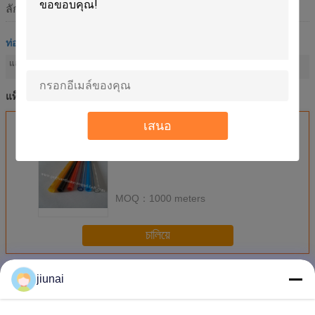
ลักษณะ
ท่อยูรีเทน
polyurethane pneumatic tube
pu air tubing
แสงสูง:
,
ท่อยูรีเทนนิวเมติก
ท่ออากาศยูรีเทน
polyurethane air hose
แท็ก:
,
,
เสนอ
এর সেরা মূল্য পান
MOQ：
1000 meters
চালিয়ে
ท่อยูรีเทน
มากกว่า
jiunai