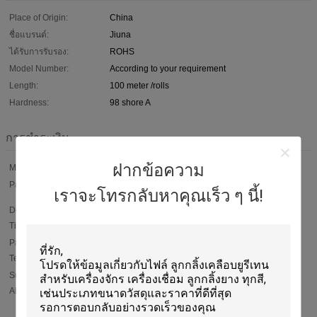
Place of Origin:
China
ชื่อแบรนด์:
Jiuna
ได้รับการรับรอง:
ROHS
Model Number:
According to your requirement
Length:
100 meter /rolls
Hardness:
98 shore A
การชำระเงิน
ฝากข้อความ
Min Order:
1000 meters
Packaging:
Normal packing. Inner packing is plastic film .outer packing is
เราจะโทรกลับหาคุณเร็ว ๆ นี้!
carton . Or according to customers'
Delivery
Within 15 working days After receipt of your deposit
Time:
Payment
T/T, 50% payment in advance ,50% balance before shipment ;
Western Union ; L/C
Terms:
Supply
96000 meters per Month
Ability: