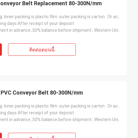
 Conveyor Belt Replacement 80-300N/mm
Normal packing. Inner packing is plastic film .outer packing is carton . Or according to customers'
ing days After receipt of your deposit
T/T, 50% payment in advance ,50% balance before shipment ; Western Union ; L/C
ติดต่อตอนนี้
e
Mr. Alcioni possamai
lat PVC Conveyor Belt 80-300N/mm
Customer satisfaction products , good
Normal packing. Inner packing is plastic film .outer packing is carton . Or according to customers'
service !
ing days After receipt of your deposit
T/T, 50% payment in advance ,50% balance before shipment ; Western Union ; L/C