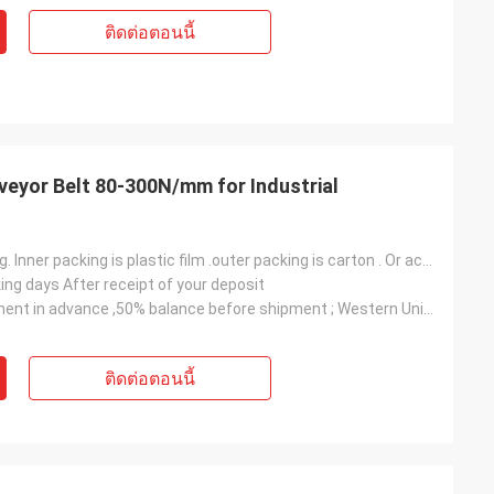
ติดต่อตอนนี้
veyor Belt 80-300N/mm for Industrial
Normal packing. Inner packing is plastic film .outer packing is carton . Or according to customers'
ing days After receipt of your deposit
T/T, 50% payment in advance ,50% balance before shipment ; Western Union ; L/C
ติดต่อตอนนี้