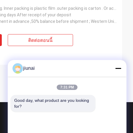
Normal packing. Inner packing is plastic film .outer packing is carton . Or according to customers'
ing days After receipt of your deposit
T/T, 50% payment in advance ,50% balance before shipment ; Western Union ; L/C
ติดต่อตอนนี้
jiunai
7:31 PM
Good day, what product are you looking 
for?
ผลิตภัณฑ์
สายพานโพลียูรีเทน