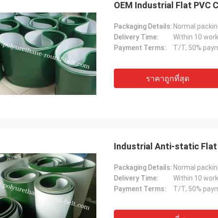
OEM Industrial Flat PVC
Packaging Details:
Delivery Time:
Within 10 work
Payment Terms:
ราคาถูกที่สุด
Mr.Mike
Mr. jon
Industrial Anti-static F
 very impressed with the quality of
your products are very popular in my
Packaging Details:
lts you produced.
markets.
Delivery Time:
Within 10 work
Payment Terms: