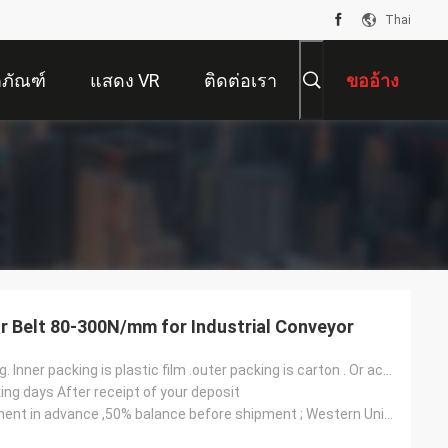
Thai
ตภัณฑ์
แสดง VR
ติดต่อเรา
ขออ้าง
or Belt 80-300N/mm for Industrial Conveyor
Normal packing. Inner packing is plastic film .outer packing is carton . Or according to customers'
ing days After receipt of your deposit
T/T, 50% payment in advance ,50% balance before shipment ; Western Union ; L/C