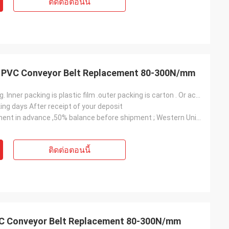
ติดต่อตอนนี้
lat PVC Conveyor Belt Replacement 80-300N/mm
Normal packing. Inner packing is plastic film .outer packing is carton . Or according to customers'
ing days After receipt of your deposit
T/T, 50% payment in advance ,50% balance before shipment ; Western Union ; L/C
ติดต่อตอนนี้
 PVC Conveyor Belt Replacement 80-300N/mm