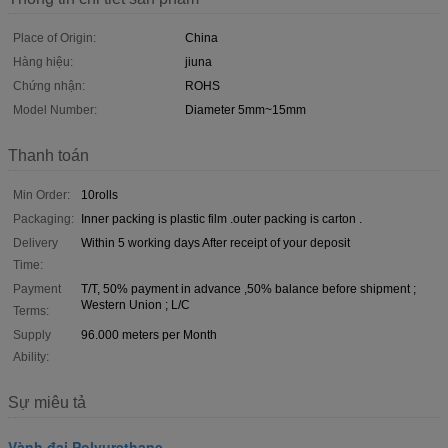
Place of Origin:
China
Hàng hiệu:
jiuna
Chứng nhận:
ROHS
Model Number:
Diameter 5mm~15mm
Thanh toán
Min Order:
10rolls
Packaging:
Inner packing is plastic film .outer packing is carton .
Delivery
Within 5 working days After receipt of your deposit
Time:
Payment
T/T, 50% payment in advance ,50% balance before shipment ;
Western Union ; L/C
Terms:
Supply
96.000 meters per Month
Ability:
Sự miêu tả
Vành đai Polyurethane