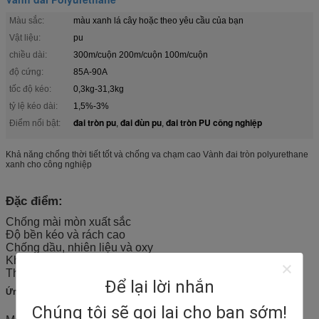
Màu sắc:
màu xanh lá cây hoặc theo yêu cầu của bạn
Vật liệu:
pu
chiều dài:
300m/cuộn 200m/cuộn 100m/cuộn
độ cứng:
85A-90A
tốc độ kéo:
0,3kg-31,3kg
tỷ lệ kéo dài:
1,5%-3%
đai tròn pu
đai đùn pu
đai tròn PU công nghiệp
Điểm nổi bật:
,
,
Khả năng chống thời tiết tốt và chống va chạm cao Vành đai tròn polyurethane
xanh cho công nghiệp
Đặc điểm:
Chống mài mòn xuất sắc
Độ bền kéo và rách cao
Chống dầu, nhiên liệu và oxy
Khả năng chịu được thời tiết tốt và chống va chạm cao
Thiết lập nén thấp
Để lại lời nhắn
Ứng dụng đai dây cáp PU:
Chúng tôi sẽ gọi lại cho bạn sớm!