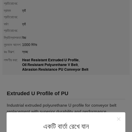
প্রতিরোধের:
দ্রাবক
হ্যাঁ
প্রতিরোধের:
ঘর্ষণ
হ্যাঁ
প্রতিরোধের:
স্থিতিস্থাপকতা:
উচ্চ
ন্যূনতম আদেশ:
1000 মিটার
রঙ বিকল্প:
স্বচ্ছ
Heat Resistant Extruded U Profile
লক্ষণীয় করা:
,
Oil Resistant Polyurethane V Belt
,
Abrasion Resistance PU Conveyor Belt
Extruded U Profile of PU
Industrial extruded polyurethane U profile for conveyor belt
replacement with superior durability and performance
characteristics.
একটি বার্তা রেখে যান
Key Features