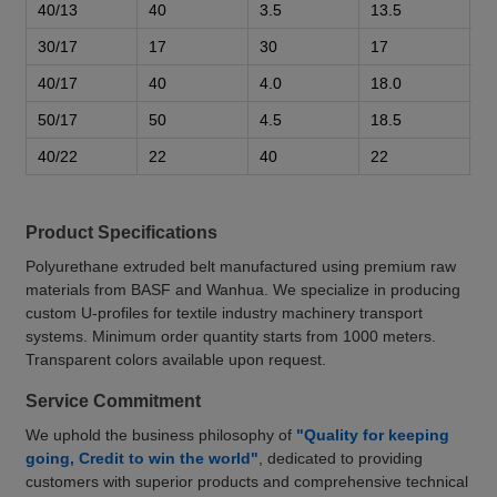
40/13
40
3.5
13.5
30/17
17
30
17
1
40/17
40
4.0
18.0
50/17
50
4.5
18.5
40/22
22
40
22
1
Product Specifications
Polyurethane extruded belt manufactured using premium raw
materials from BASF and Wanhua. We specialize in producing
custom U-profiles for textile industry machinery transport
systems. Minimum order quantity starts from 1000 meters.
Transparent colors available upon request.
Service Commitment
We uphold the business philosophy of
"Quality for keeping
going, Credit to win the world"
, dedicated to providing
customers with superior products and comprehensive technical