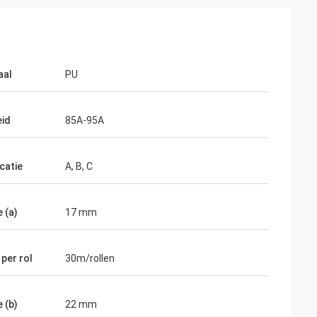
aal
PU
id
85A-95A
catie
A, B, C
 (a)
17 mm
M.alcioni possamai
n mijn
De producten van de klantentevredenheid,
de goede dienst!
per rol
30m/rollen
 (b)
22 mm