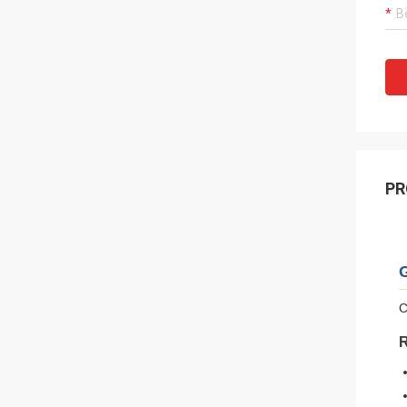
PR
C
R