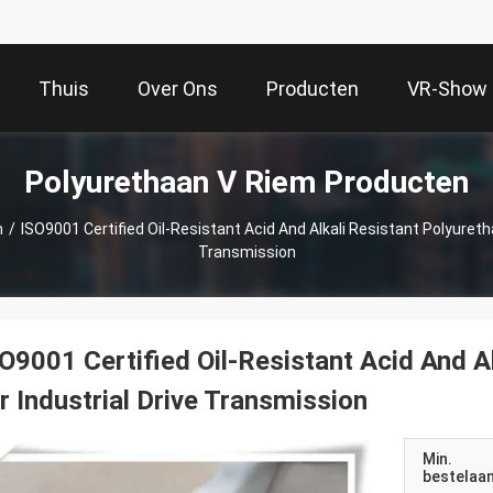
Thuis
Over Ons
Producten
VR-Show
Polyurethaan V Riem Producten
m
/
ISO9001 Certified Oil-Resistant Acid And Alkali Resistant Polyuretha
Transmission
O9001 Certified Oil-Resistant Acid And A
r Industrial Drive Transmission
Min.
bestelaan