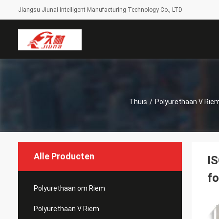
Jiangsu Jiunai Intelligent Manufacturing Technology Co., LTD
Thuis
/
Polyurethaan V Rie
Alle Producten
IS
fo
Polyurethaan om Riem
Polyurethaan V Riem