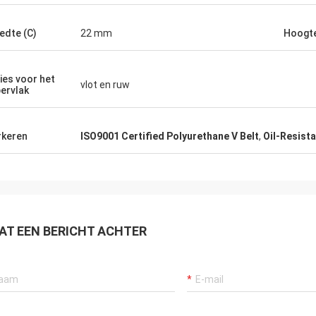
edte (C)
22 mm
Hoogte
ies voor het
vlot en ruw
ervlak
keren
ISO9001 Certified Polyurethane V Belt
,
Oil-Resista
AT EEN BERICHT ACHTER