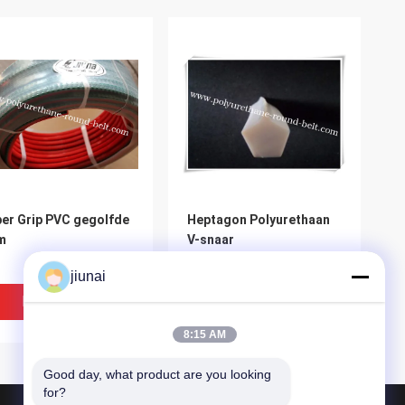
er Grip PVC gegolfde
Heptagon Polyurethaan
m
V-snaar
jiunai
Beste Prijs
Beste Prijs
8:15 AM
Good day, what product are you looking 
for?