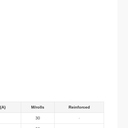
(A)
M/rolls
Reinforced
30
·