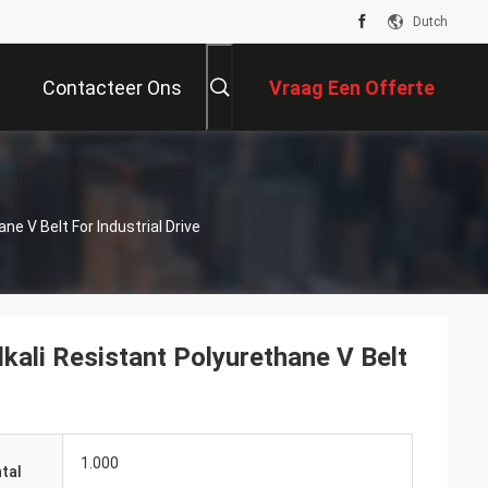
Dutch
Contacteer Ons
Vraag Een Offerte
Aan
ne V Belt For Industrial Drive
lkali Resistant Polyurethane V Belt
1.000
tal