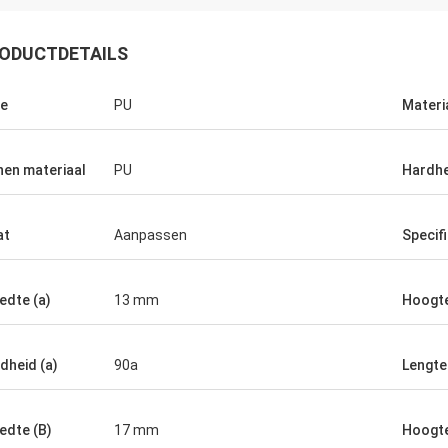
ODUCTDETAILS
e
PU
Materi
nen materiaal
PU
Hardhe
at
Aanpassen
Specifi
edte (a)
13 mm
Hoogte
Mr.Mike
M. jone
geïmponeerd met de kwaliteit
uw producten zijn zeer populair i
u produceerde.
markten.
dheid (a)
90a
Lengte 
edte (B)
17 mm
Hoogte