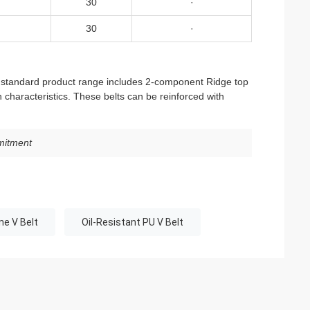
30
·
30
·
Our standard product range includes 2-component Ridge top
 characteristics. These belts can be reinforced with
mmitment
ne V Belt
Oil-Resistant PU V Belt