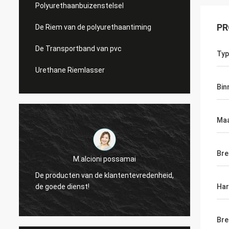
Polyurethaanbuizenstelsel
PR
De Riem van de polyurethaantiming
De Transportband van pvc
Typ
Urethane Riemlasser
Bin
Ma
Bre
M.alcioni possamai
De producten van de klantentevredenheid,
wij zijn zeer 
de goede dienst!
van de riemen 
Har
Bre