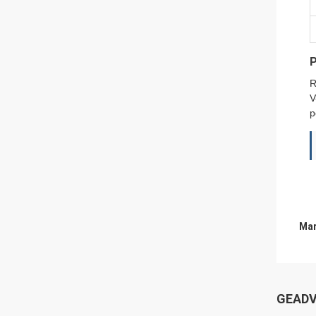
P
R
V
p
Mar
GEADV