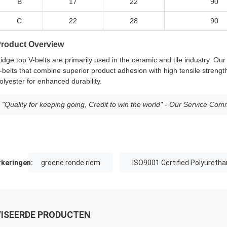
B
17
22
90
C
22
28
90
roduct Overview
idge top V-belts are primarily used in the ceramic and tile industry. 
-belts that combine superior product adhesion with high tensile strength
olyester for enhanced durability.
"Quality for keeping going, Credit to win the world" - Our Service Co
keringen:
groene ronde riem
ISO9001 Certified Polyuretha
ISEERDE PRODUCTEN