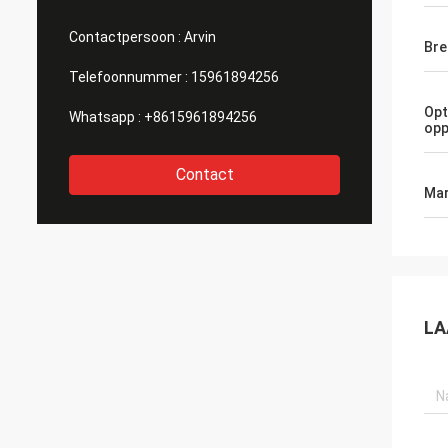
Contactpersoon :
Arvin
Bre
Telefoonnummer :
15961894256
Opt
Whatsapp :
+8615961894256
opp
Contact
Mar
LA