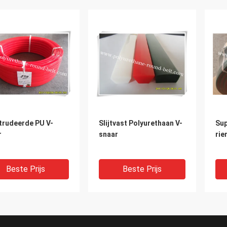
trudeerde PU V-
Slijtvast Polyurethaan V-
Sup
r
snaar
rie
Beste Prijs
Beste Prijs