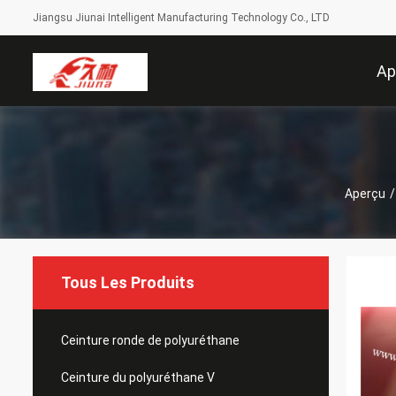
Jiangsu Jiunai Intelligent Manufacturing Technology Co., LTD
Ap
Aperçu
/
Tous Les Produits
Ceinture ronde de polyuréthane
Ceinture du polyuréthane V