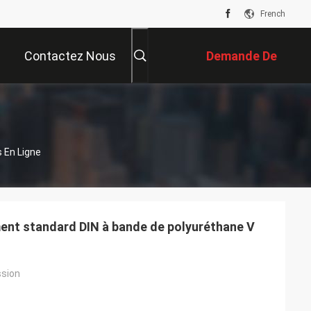
French
Contactez Nous
Demande De
Soumission
s En Ligne
ent standard DIN à bande de polyuréthane V
ssion