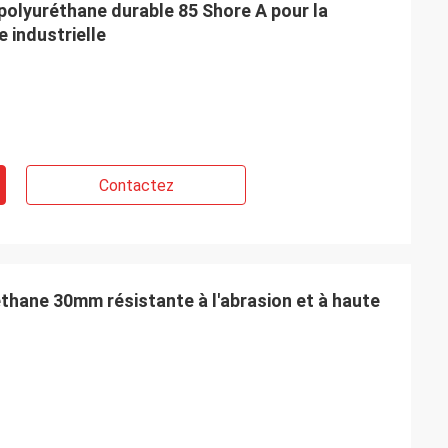
polyuréthane durable 85 Shore A pour la
 industrielle
Contactez
thane 30mm résistante à l'abrasion et à haute
Possamai de M. Alcioni
mes
Produits de satisfaction du client, bon
service !