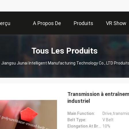
erçu
A Propos De
Produits
VR Show
Nous
Tous Les Produits
Jiangsu Jiunai Intelligent Manufacturing Technology Co., LTD Produit
Transmission à entraînem
industriel
Main Function:
Drive,transmi
Belt Type:
V Belt
Elongation At Break:
10%