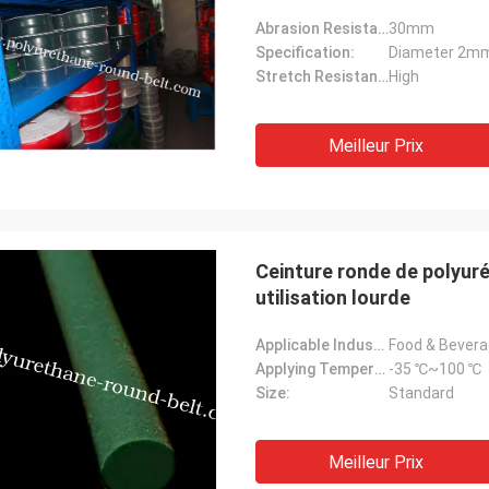
Abrasion Resistant:
30mm
Specification:
Diameter 2
Stretch Resistance:
High
Meilleur Prix
Ceinture ronde de polyuré
utilisation lourde
Applicable Industries:
Food & Bevera
Applying Temperature:
-35 ℃~100 ℃
Size:
Standard
Meilleur Prix