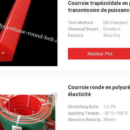
Courroie trapézoïdale en 
transmission de puissance
Test Method:
DIN Standard
Chemical Resistance:
Excellent
Factory:
Wuxi City
Meilleur Prix
Courroie ronde en polyuré
ike
M. jone
élasticité
pressionnés de la
vos produits sont très populaires sur 
 que vous avez
marchés.
Stretching Rete:
1.5-3%
Applying Temperature:
-35 ℃~100 ℃
Abrasion Resistant:
30mm