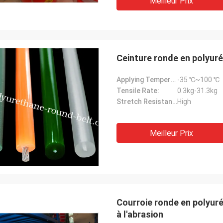
Meilleur Prix
Ceinture ronde en polyur
Applying Temperature:
-35 ℃~100 ℃
Tensile Rate:
0.3kg-31.3kg
Stretch Resistance:
High
Meilleur Prix
Courroie ronde en polyu
à l'abrasion