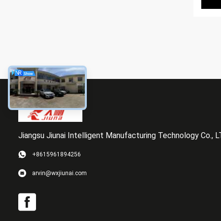
Jiangsu Jiunai Intelligent Manufacturing Technology Co., 
+8615961894256
arvin@wxjiunai.com