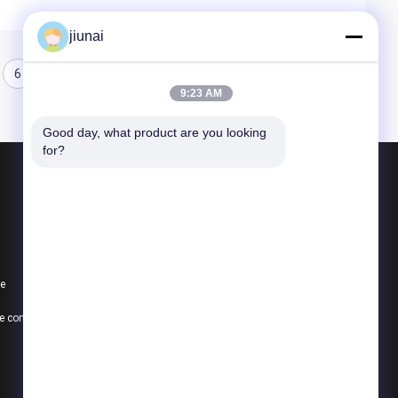
jiunai
6
7
8
9:23 AM
Good day, what product are you looking 
for?
Produits
Ceinture ronde de polyuréthane
Ceinture du polyuréthane V
te
Ceinture superbe de poignée
Politique de confidentialité
Toutes les catégories