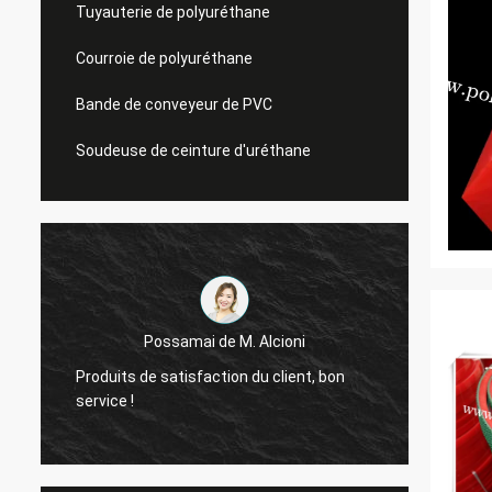
Tuyauterie de polyuréthane
Courroie de polyuréthane
Bande de conveyeur de PVC
Soudeuse de ceinture d'uréthane
Mr.M
Possamai de M. Alcioni
nous sommes très im
uits de satisfaction du client, bon
qualité des ceintures
ice !
produites.