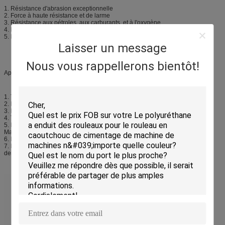
1. Résistance d'abrasion exceptionnelle
2. Force à haute résistance et de larme
3. Résistance aux pétroles, aux carburants, et à l'oxygène
4. Bon weatherability et résistance à haute impression
5. Bas ensemble de compression
Laisser un message
Nous vous rappellerons bientôt!
Application :
1. Transport de journal,
2. Machines à emballer,
3. Installations en céramique et de grès de transformation,
4. Transport de tuiles de plancher et de toit,
5. Machineries fonctionnants en bois,
Machines textiles,
6. Machines d'industrie du papier,
7. Machines d'évaluation de nourriture, d'autres machines de traitement des
denrées alimentaires des produits alimentaires.