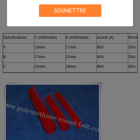
SOUMETTRE
Spécifications
X (millimètre)
H (millimètre)
dureté (A)
M/rolls
A
13mm
17mm
90A
30m
B
17mm
22mm
90A
30m
C
22mm
28mm
90A
30m