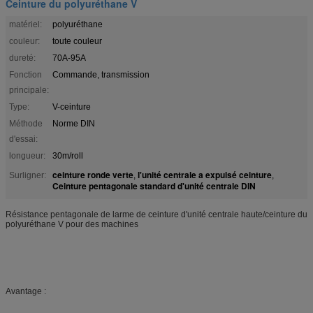
Ceinture du polyuréthane V
matériel:
polyuréthane
couleur:
toute couleur
dureté:
70A-95A
Fonction
Commande, transmission
principale:
Type:
V-ceinture
Méthode
Norme DIN
d'essai:
longueur:
30m/roll
ceinture ronde verte
l'unité centrale a expulsé ceinture
Surligner:
,
,
Ceinture pentagonale standard d'unité centrale DIN
Résistance pentagonale de larme de ceinture d'unité centrale haute/ceinture du
polyuréthane V pour des machines
Avantage :