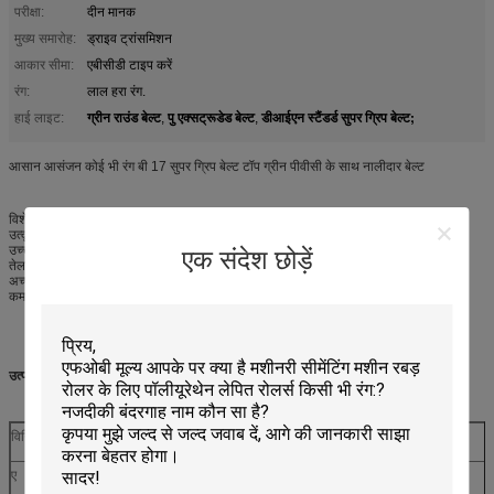
परीक्षा:
दीन मानक
मुख्य समारोह:
ड्राइव ट्रांसमिशन
आकार सीमा:
एबीसीडी टाइप करें
रंग:
लाल हरा रंग.
ग्रीन राउंड बेल्ट
पु एक्सट्रूडेड बेल्ट
डीआईएन स्टैंडर्ड सुपर ग्रिप बेल्ट;
हाई लाइट:
,
,
आसान आसंजन कोई भी रंग बी 17 सुपर ग्रिप बेल्ट टॉप ग्रीन पीवीसी के साथ नालीदार बेल्ट
विशेषताएं:
उत्कृष्ट घर्षण प्रतिरोध
उच्च तन्यता और आंसू शक्ति
एक संदेश छोड़ें
तेल, ईंधन और ऑक्सीजन के प्रतिरोध
अच्छी मौसम प्रतिरोधकता और उच्च प्रभाव प्रतिरोध
कम संपीड़न सेट
उत्पाद के तकनीकी मापदंडः
विनिर्देश
एक्स ((मिमी)
H(mm)
कठोरता (शोर ए)
एम/रोल
ए
13
8
90
30
·