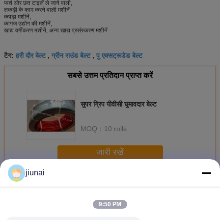
फर्श और छत टाइलें ले जाने वाली,
लकड़ी के काम करने वाली मशीनें
कपड़ा मशीनें,
कागज उद्योग की मशीनें,
खाद्य वर्गीकरण मशीनें, अन्य खाद्य प्रसंस्करण मशीनें
हरी दौर बेल्ट
ग्रीन राउंड बेल्ट
पु एक्सट्रूडेड बेल्ट
टैग:
,
,
सबसे उत्तम प्रतिदान प्राप्त करें
सुपर ग्रिप पीवीसी घुमावदार बेल्ट
MOQ：
10 rolls
जारी रखें
jiunai
Polyurethane वी बेल्ट
अधिक
9:50 PM