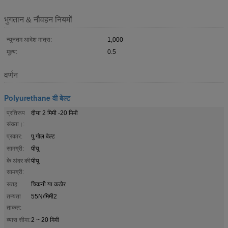
भुगतान & नौवहन नियमों
न्यूनतम आदेश मात्रा:
1,000
मूल्य:
0.5
वर्णन
Polyurethane वी बेल्ट
प्रतिरूप
दीया 2 मिमी -20 मिमी
संख्या।:
प्रकार:
पु गोल बेल्ट
सामग्री:
पीयू
के अंदर की
पीयू
सामग्री:
सतह:
चिकनी या कठोर
तन्यता
55N/मिमी2
ताकत:
व्यास सीमा:
2 ~ 20 मिमी