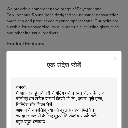
We provide a comprehensive range of Polyester and
Polyurethane Round belts designed for industrial transmission
machines and product conveyance applications. Our belts are
suitable for transporting various materials including glass, tiles,
and other industrial products.
Product Features
Outstanding abrasion resistance
High tensile and tear strength
एक संदेश छोड़ें
Resistance to oils, fuels, and oxygen
Excellent weatherability and high impact resistance
Low compression set
Available with smooth or rough surfaces
Reinforced with polyester, nylon, or fibers
Can be welded to form O-rings
Supplied with connecting tools and accessories
Applications