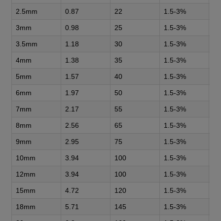
2.5mm
0.87
22
1.5-3%
0.
3mm
0.98
25
1.5-3%
0.
3.5mm
1.18
30
1.5-3%
0.
4mm
1.38
35
1.5-3%
1.
5mm
1.57
40
1.5-3%
2
6mm
1.97
50
1.5-3%
3.
7mm
2.17
55
1.5-3%
4.
8mm
2.56
65
1.5-3%
5
9mm
2.95
75
1.5-3%
6.
10mm
3.94
100
1.5-3%
7.
12mm
3.94
100
1.5-3%
12
15mm
4.72
120
1.5-3%
17
18mm
5.71
145
1.5-3%
25