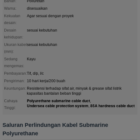
Bahan:
Poliuretan
Warna:
disesuaikan
Kekuatan
Agar sesuai dengan proyek
desain:
Desain
sesuai kebutuhan
kehidupan:
Ukuran kabel
sesuai kebutuhan
(mm):
Sedang
Kayu
mengemas:
Pembayaran:
T/t, d/p, l/c
Pengiriman:
10 hari kerja/200 buah
Keuntungan:
Resistensi terhadap sifat air, minyak & grease sifat listrik
kapasitas bantalan beban tinggi
Polyurethane submarine cable duct
Cahaya
,
Undersea cable protection system
85A hardness cable duct
,
Tinggi:
Saluran Perlindungan Kabel Submarine
Polyurethane