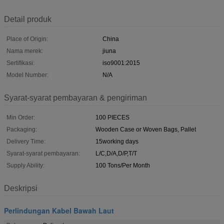
Detail produk
Place of Origin:
China
Nama merek:
jiuna
Sertifikasi:
iso9001:2015
Model Number:
N/A
Syarat-syarat pembayaran & pengiriman
Min Order:
100 PIECES
Packaging:
Wooden Case or Woven Bags, Pallet
Delivery Time:
15working days
Syarat-syarat pembayaran:
L/C,D/A,D/P,T/T
Supply Ability:
100 Tons/Per Month
Deskripsi
Perlindungan Kabel Bawah Laut