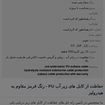
رنگ:
سفارشی شده
نیروی
متناسب با پروژه
طراحی:
زندگی
همانطور که لازم است
طراحی:
اندازه کابل
همانطور که لازم است
(میلی متر):
بسته بندی:
چوبی
پرداخت:
T/T ، D/P ، L/C
تحویل:
10 روز کاری/200 قطعه
مزایا:
مقاومت در برابر آب ، روغن و گریس خاصیت الکتریکی ظرفیت تحمل بار
بالا
red underwater PU subsea cable
برجسته:
,
hydrolysis resistant submarine cable protection
,
subsea cable protection with warranty
حفاظت از کابل های زیر آب PU - رنگ قرمز مقاوم به
هیدرولیز
ما متخصص در تامین راه حل های حفاظت از کابل های زیر دریایی پلی