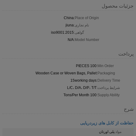
جزئیات محصول
China
Place of Origin:
نام تجاری:
jiuna
گواهی:
iso9001:2015
N/A
Model Number:
پرداخت
100 PIECES
Min Order:
Wooden Case or Woven Bags, Pallet
Packaging:
15working days
Delivery Time:
شرایط پرداخت:
L/C، D/A، D/P، T/T
100 Tons/Per Month
Supply Ability:
شرح
حفاظت از کابل های زیردریایی
مواد:
پلی اورتان