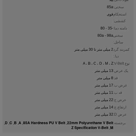
سختی:
85a
استحکام
قوی
کششی:
دامنه دما:
-35 - 80
سختی
80a - 98a
ساحل:
کمربند گرد
2 میلی متر تا 30 میلی متر
دیا.:
نوع V-Belt:
A ، B ، C ، D ، M ، Z
یک عرض:
13 میلی متر
قد:
8 میلی متر
عرض ب:
17 میلی متر
قد ب:
11 میلی متر
عرض ج:
22 میلی متر
ارتفاع ج:
14 میلی متر
عرض D:
32 میلی متر
D
C
B
A
85A Hardness PU V Belt
22mm Polyurethane V Belt
برجسته:
,
,
,
,
,
,
Z Specification V-Belt
M
,