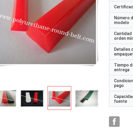
Certifica
Número 
modelo
Cantidad
orden mí
Detalles 
empaque
Tiempo d
entrega
Condicio
pago
Capacidad
fuente