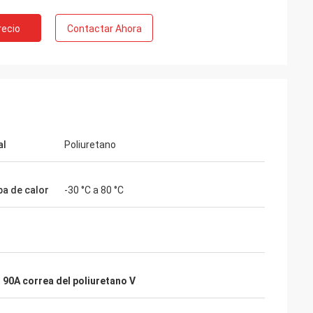
recio
Contactar Ahora
al
Poliuretano
ba de calor
-30 °C a 80 °C
. Alcioni
ción del cliente,
,
90A correa del poliuretano V