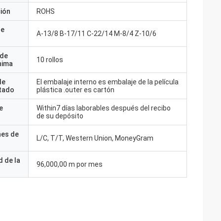
ción
ROHS
de
A-13/8 B-17/11 C-22/14 M-8/4 Z-10/6
 de
10 rollos
nima
de
El embalaje interno es embalaje de la película
tado
plástica .outer es cartón
e
Within7 días laborables después del recibo
de su depósito
nes de
L/C, T/T, Western Union, MoneyGram
 de la
96,000,00 m por mes