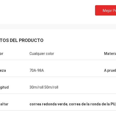
Mejor P
TOS DEL PRODUCTO
or
Cualquier color
Materi
eza
70A-98A
A prue
Sr. jone
Possamai de Sr
gitud
30m/roll 50m/roll
oductos son muy populares en mis
¡Productos de la satisfac
dos.
buen servicio!
altar
correa redonda verde
,
correa de la ronda de la PU