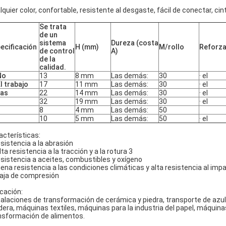
lquier color, confortable, resistente al desgaste, fácil de conectar, cin
Se trata
de un
sistema
Dureza (costa
ecificación
H (mm)
M/rollo
Reforz
de control
A)
de la
calidad.
No
13
8 mm
Las demás:
30
· el
El trabajo
17
11 mm
Las demás:
30
· el
Las
22
14 mm
Las demás:
30
· el
32
19 mm
Las demás:
30
· el
8
4 mm
Las demás:
50
10
5 mm
Las demás:
50
· el
acterísticas:
sistencia a la abrasión
lta resistencia a la tracción y a la rotura 3
sistencia a aceites, combustibles y oxígeno
ena resistencia a las condiciones climáticas y alta resistencia al imp
Baja de compresión
icación:
talaciones de transformación de cerámica y piedra, transporte de azul
era, máquinas textiles, máquinas para la industria del papel, máquina
nsformación de alimentos.