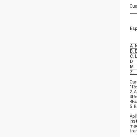
Cua
Esp
A. 
B. 
C. 
D
M.
Z.
Car
1Re
2. A
3Re
4Bu
5. 
Apl
Ins
mad
tra