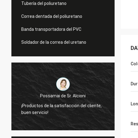
Tubería del poliuretano
Correa dentada del poliuretano
Banda transportadora del PVC
Soldador de la correa del uretano
DA
Col
Dur
Mr.Mike
Lon
muy nos impresionan con la calidad de las
sus pr
correas que usted produjo.
merca
Res