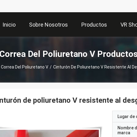
Inicio
Sobre Nosotros
Productos
VR Sh
Correa Del Poliuretano V Producto
Correa Del Poliuretano V
/
Cinturón De Poliuretano V Resistente Al D
nturón de poliuretano V resistente al de
Lugar de 
Nombre d
marca