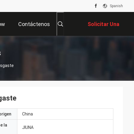
Spanish
ow
Contáctenos
Solicitar Una
Cotización
s
esgaste
sgaste
origen
China
e la
JIUNA