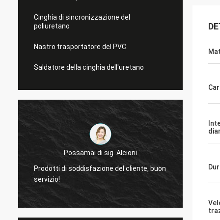
Cinghia di sincronizzazione del
DE
poliuretano
Nastro trasportatore del PVC
Mat
Saldatore della cinghia dell'uretano
Car
Int
dia
Possamai di sig. Alcioni
Dur
Prodotti di soddisfazione del cliente, buon
molto sia
servizio!
delle cing
Vel
tra