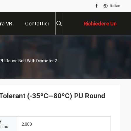
Italian
ra VR
Contattici
Richiedere Un
Preventivo
PU Round Belt With Diameter 2-
Tolerant (-35ºC--80ºC) PU Round
di
2.000
inimo