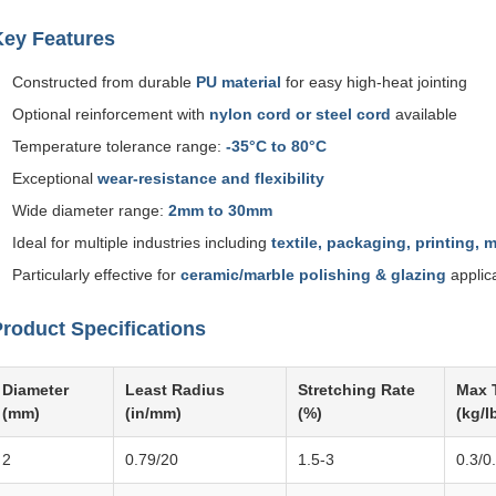
Key Features
Constructed from durable
PU material
for easy high-heat jointing
Optional reinforcement with
nylon cord or steel cord
available
Temperature tolerance range:
-35°C to 80°C
Exceptional
wear-resistance and flexibility
Wide diameter range:
2mm to 30mm
Ideal for multiple industries including
textile, packaging, printing, 
Particularly effective for
ceramic/marble polishing & glazing
applic
roduct Specifications
Diameter
Least Radius
Stretching Rate
Max 
(mm)
(in/mm)
(%)
(kg/l
2
0.79/20
1.5-3
0.3/0