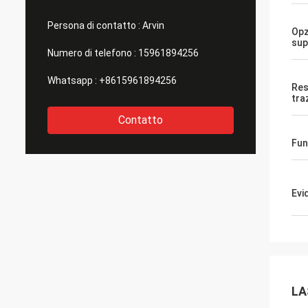
Persona di contatto :
Arvin
Opz
sup
Numero di telefono :
15961894256
Whatsapp :
+8615961894256
Res
tra
Contatto
Fun
Evi
LA