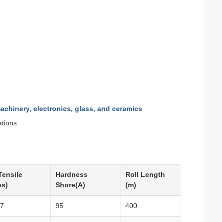
machinery, electronics, glass, and ceramics
ations
Tensile
Hardness
Roll Length
bs)
Shore(A)
(m)
.7
95
400