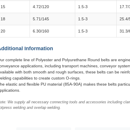
15
4.72/120
1.5-3
17.7/
18
5.71/145
1.5-3
25.4/
20
6.30/160
1.5-3
31.3/
dditional Information
ur complete line of Polyester and Polyurethane Round belts are engine
onveyance applications, including transport machines, conveyor systems
vailable with both smooth and rough surfaces, these belts can be reinfo
elding capabilities to create custom O-rings.
he elastic and flexible PU material (85A-90A) makes these belts particul
pplications.
ote: We supply all necessary connecting tools and accessories including clam
otpress welding and overlap welding.