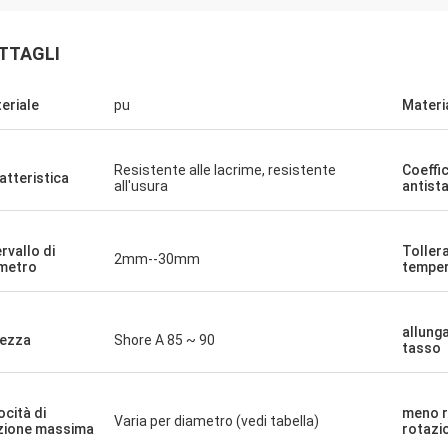
TTAGLI
eriale
pu
Materi
Resistente alle lacrime, resistente
Coeffi
atteristica
all'usura
antist
ervallo di
Toller
2mm--30mm
metro
temper
Mr.Mike
Sig. jone
allung
ezza
Shore A 85 ~ 90
mo impressionati con la qualità
i vostri prodotti sono molto
tasso
hie che avete prodotto.
miei mercati.
ocità di
meno r
Varia per diametro (vedi tabella)
zione massima
rotazi