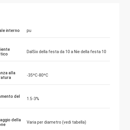
ale interno
pu
ciente
DalSix della festa da 10 a Nie della festa 10
atico
anza alla
-35ºC-80ºC
atura
Possamai di sig. Alcioni
amento del
1.5-3%
 popolari nei
Prodotti di soddisfazione del cliente, buon
servizio!
aggio della
Varia per diametro (vedi tabella)
one