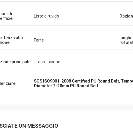
ioni di
Listo o ruvido
Opzioni
erficie
istenza alla
lunghe
Forte
zione
rotolat
zione principale
Trasmissione
SGS ISO9001: 2008 Certified PU Round Belt
,
Tempe
denziare
Diameter 2-20mm PU Round Belt
SCIATE UN MESSAGGIO