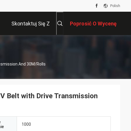
Polish
Skontaktuj Się Z
Poprosić O Wycenę
Nami
ansmission And 30M/Rolls
V Belt with Drive Transmission
e
1000
ie