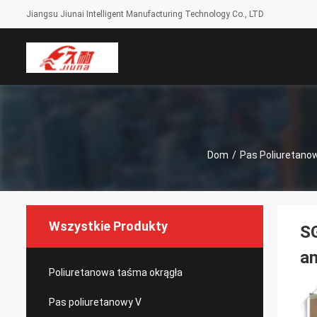
Jiangsu Jiunai Intelligent Manufacturing Technology Co., LTD
Dom
/
Pas Poliuretano
Wszystkie Produkty
SG
a
Poliuretanowa taśma okrągła
Pas poliuretanowy V