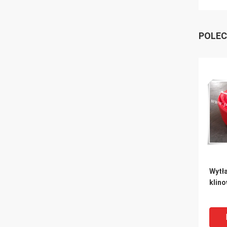
POLEC
Wytł
klin