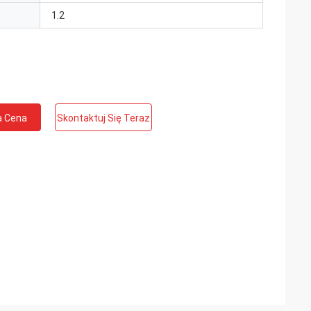
1.2
a Cena
Skontaktuj Się Teraz