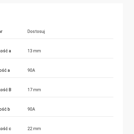
ar
Dostosuj
ość a
13 mm
ość a
90A
Mr. Alcioni possamai
ość B
17 mm
Customer satisfaction products , good
service !
ość b
90A
ość c
22 mm