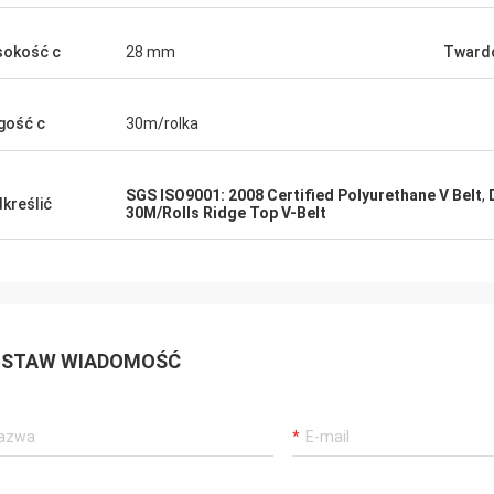
okość c
28 mm
Tward
gość c
30m/rolka
SGS ISO9001: 2008 Certified Polyurethane V Belt
,
kreślić
30M/Rolls Ridge Top V-Belt
STAW WIADOMOŚĆ