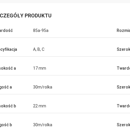
CZEGÓŁY PRODUKTU
ardość
85a-95a
Rozmi
cyfikacja
A, B, C
Szerok
okość a
17 mm
Tward
Mr. jone
gość a
30m/rolka
Szerok
 quality of
your products are very popular in my
markets.
okość b
22 mm
Tward
gość b
30m/rolka
Szerok