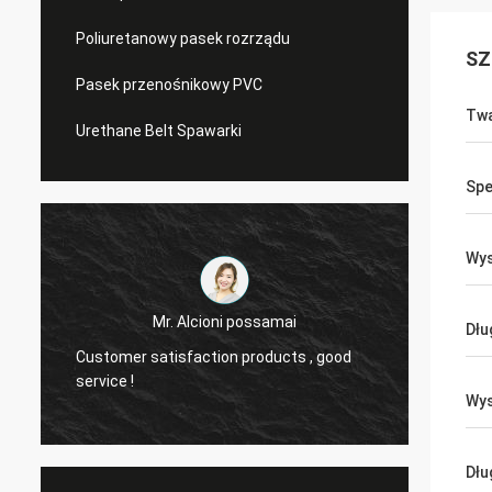
Poliuretanowy pasek rozrządu
SZ
Pasek przenośnikowy PVC
Tw
Urethane Belt Spawarki
Spe
Wys
r. Alcioni possamai
Mr.Mike
Dłu
isfaction products , good
we are very impressed with the
the belts you produced.
Wys
Dłu