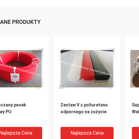
ANE PRODUKTY
aczany pasek
Zestaw V z poliuretanu
Sup
owy PU
odpornego na zużycie
Wa
Najlepsza Cena
Najlepsza Cena