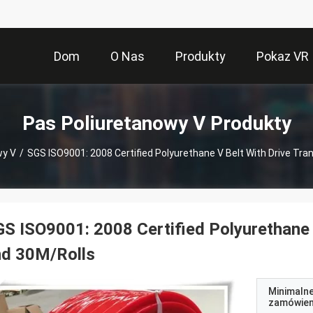
Dom
O Nas
Produkty
Pokaz VR
Pas Poliuretanowy V Produkty
wy V
/
SGS ISO9001: 2008 Certified Polyurethane V Belt With Drive Tr
S ISO9001: 2008 Certified Polyurethane 
nd 30M/Rolls
Minimaln
zamówien