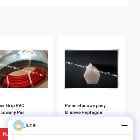
er Grip PVC
Poliuretanowe pasy
lcowany Pas
klinowe Heptagon
jiunai
Najlepsza Cena
Najlepsza Cena