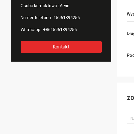
Osoba kontaktowa :
Arvin
Wys
Numer telefonu :
15961894256
Whatsapp :
+8615961894256
Dłu
Kontakt
Pod
ZO