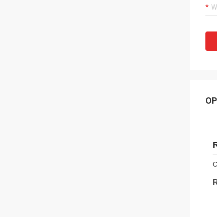
OP
C
R