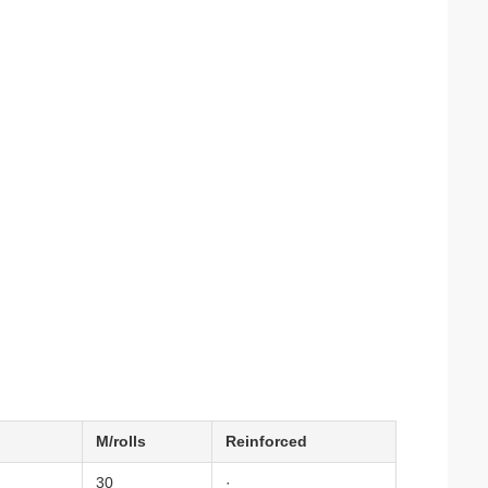
M/rolls
Reinforced
30
·