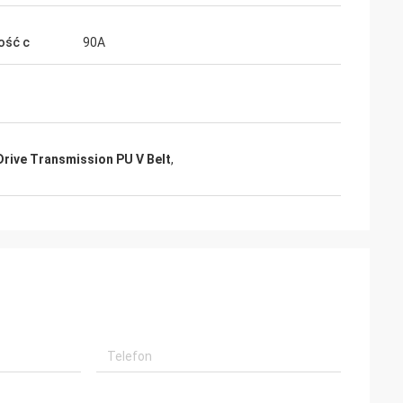
ość c
90A
Drive Transmission PU V Belt
,