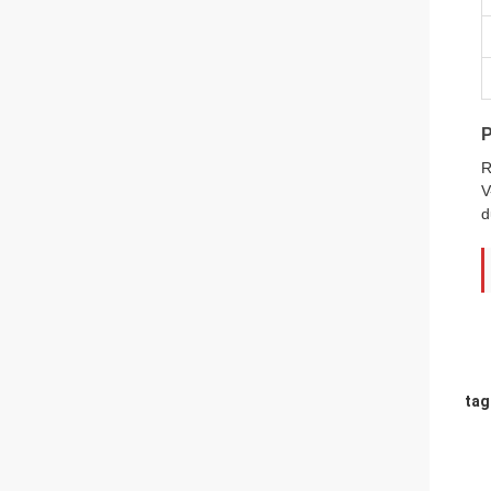
P
R
V
d
tag