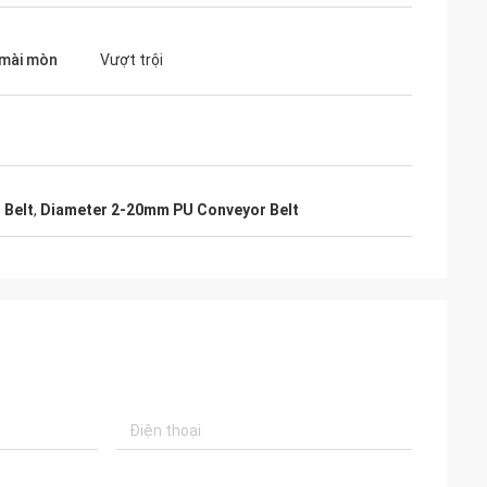
mài mòn
Vượt trội
 Belt
,
Diameter 2-20mm PU Conveyor Belt