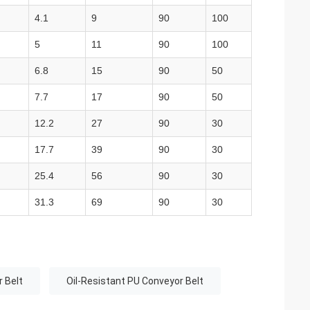
4.1
9
90
100
5
11
90
100
6.8
15
90
50
7.7
17
90
50
12.2
27
90
30
17.7
39
90
30
25.4
56
90
30
31.3
69
90
30
 Belt
Oil-Resistant PU Conveyor Belt