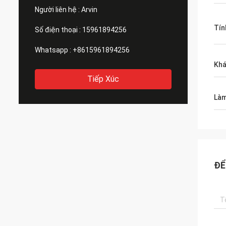
Người liên hệ :
Arvin
Tín
Số điện thoại :
15961894256
Whatsapp :
+8615961894256
Khá
Tiếp Xúc
Làm
ĐỂ