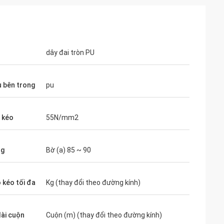
dây đai tròn PU
u bên trong
pu
 kéo
55N/mm2
Mr. Alcioni possamai
ng
Bờ (a) 85 ~ 90
satisfaction products , good
 kéo tối đa
Kg (thay đổi theo đường kính)
dài cuộn
Cuộn (m) (thay đổi theo đường kính)