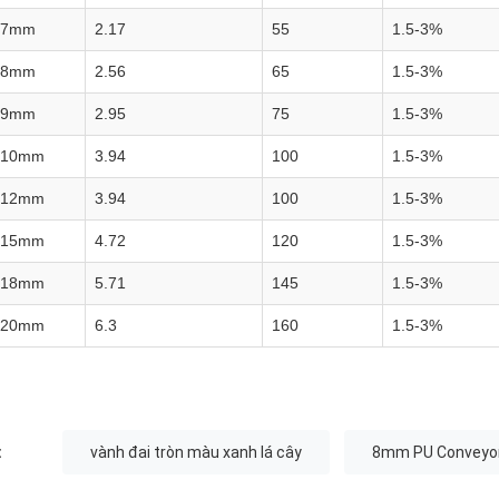
7mm
2.17
55
1.5-3%
8mm
2.56
65
1.5-3%
9mm
2.95
75
1.5-3%
10mm
3.94
100
1.5-3%
12mm
3.94
100
1.5-3%
15mm
4.72
120
1.5-3%
18mm
5.71
145
1.5-3%
20mm
6.3
160
1.5-3%
:
vành đai tròn màu xanh lá cây
8mm PU Conveyor