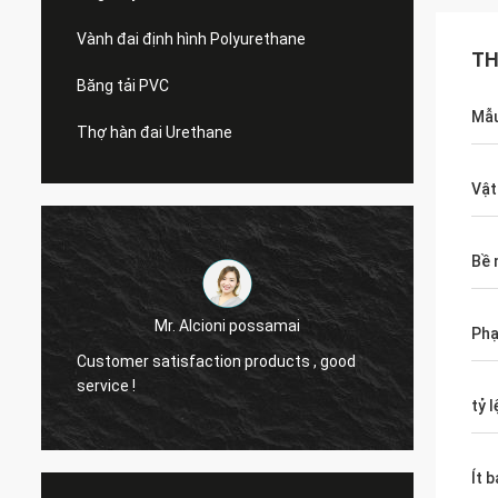
Vành đai định hình Polyurethane
TH
Băng tải PVC
Mẫu
Thợ hàn đai Urethane
Vật
Bề 
samai
Mr.Mike
Phạ
ducts , good
we are very impressed with the quality of
the belts you produced.
tỷ l
Ít 