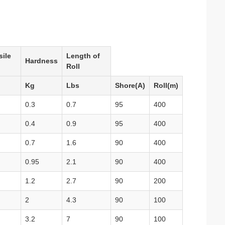
ile
Length of
Hardness
Roll
Kg
Lbs
Shore(A)
Roll(m)
0.3
0.7
95
400
0.4
0.9
95
400
0.7
1.6
90
400
0.95
2.1
90
400
1.2
2.7
90
200
2
4.3
90
100
3.2
7
90
100