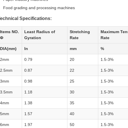
Food grading and processing machines
echnical Specifications:
Items NO.
Least Radius of
Stretching
Maximum Tens
Φ
Gyration
Rate
Rate
DIA(mm)
In
mm
%
2mm
0.79
20
1.5-3%
2.5mm
0.87
22
1.5-3%
3mm
0.98
25
1.5-3%
3.5mm
1.18
30
1.5-3%
4mm
1.38
35
1.5-3%
5mm
1.57
40
1.5-3%
6mm
1.97
50
1.5-3%