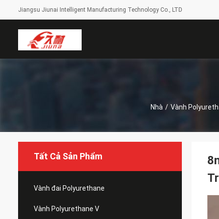
Jiangsu Jiunai Intelligent Manufacturing Technology Co., LTD
Nhà
/
Vành Polyureth
Tất Cả Sản Phẩm
8m
T
Vành đai Polyurethane
Vành Polyurethane V