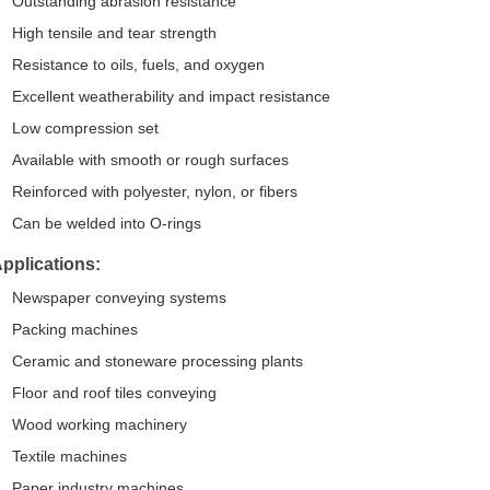
Outstanding abrasion resistance
High tensile and tear strength
Resistance to oils, fuels, and oxygen
Excellent weatherability and impact resistance
Low compression set
Available with smooth or rough surfaces
Reinforced with polyester, nylon, or fibers
Can be welded into O-rings
pplications:
Newspaper conveying systems
Packing machines
Ceramic and stoneware processing plants
Floor and roof tiles conveying
Wood working machinery
Textile machines
Paper industry machines