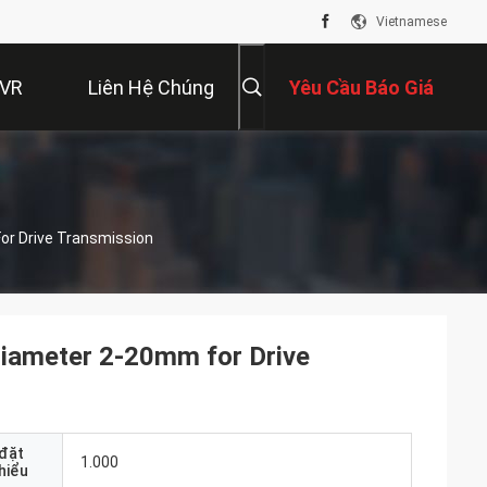
Vietnamese
 VR
Liên Hệ Chúng
Yêu Cầu Báo Giá
Tôi
or Drive Transmission
Diameter 2-20mm for Drive
 đặt
1.000
thiểu