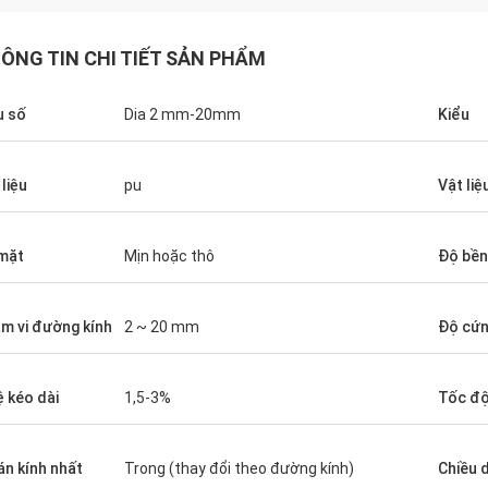
ÔNG TIN CHI TIẾT SẢN PHẨM
 số
Dia 2 mm-20mm
Kiểu
 liệu
pu
Vật liệ
mặt
Mịn hoặc thô
Độ bền
Mr. jone
m vi đường kính
2 ~ 20 mm
Độ cứ
your products are very popular in my
Customer 
markets.
service !
ệ kéo dài
1,5-3%
Tốc độ
bán kính nhất
Trong (thay đổi theo đường kính)
Chiều 