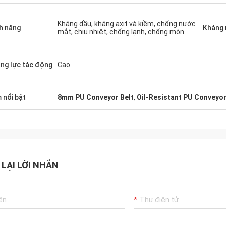
Kháng dầu, kháng axit và kiềm, chống nước
h năng
Kháng 
mắt, chịu nhiệt, chống lạnh, chống mòn
ng lực tác động
Cao
 nổi bật
8mm PU Conveyor Belt
,
Oil-Resistant PU Conveyor
 LẠI LỜI NHẮN